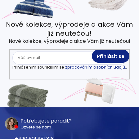
Nové kolekce, výprodeje a akce Vám
již neutečou!
Nové kolekce, výprodeje a akce Vám již neutečou!
Přihlásit se
Přihlášením souhlasím se
zpracováním osobních údajů.
.
Z
á
Potřebujete poradit?
Ozvěte se nám
p
601 351 818