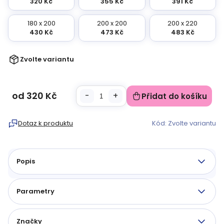
320 Kč
355 Kč
391 Kč
180 x 200
200 x 200
200 x 220
430 Kč
473 Kč
483 Kč
Zvolte variantu
od
320 Kč
Přidat do košíku
Měrná
cena:
Dotaz k produktu
Kód:
Zvolte variantu
Popis
Parametry
Značky