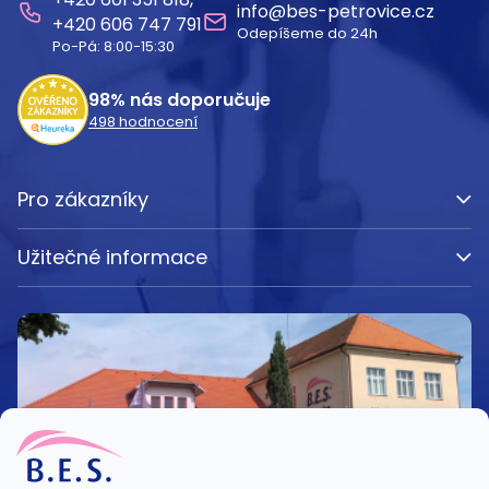
a
info
@
bes-petrovice.cz
606 747 791
Odepíšeme do 24h
t
Po-Pá: 8:00-15:30
í
98%
nás doporučuje
498
hodnocení
Pro zákazníky
Užitečné informace