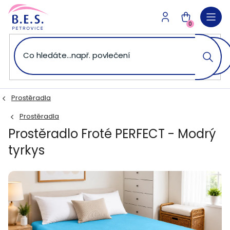
Přejít
na
NÁKUPNÍ
obsah
0
KOŠÍK
Prostěradla
Prostěradla
Prostěradlo Froté PERFECT - Modrý
tyrkys