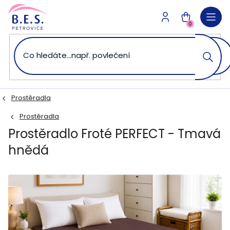
Přejít
na
NÁKUPNÍ
obsah
0
KOŠÍK
Prostěradla
Prostěradla
Prostěradlo Froté PERFECT - Tmavá
hnědá