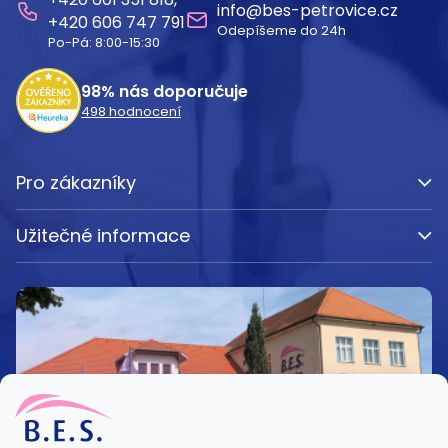
a
info
@
bes-petrovice.cz
606 747 791
Odepíšeme do 24h
t
Po-Pá: 8:00-15:30
í
98%
nás doporučuje
498
hodnocení
Pro zákazníky
Užitečné informace