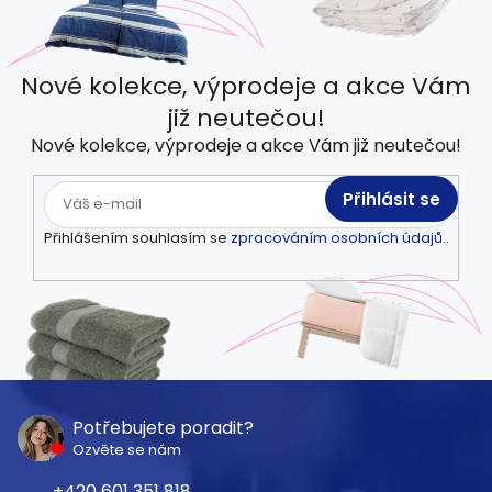
Nové kolekce, výprodeje a akce Vám
již neutečou!
Nové kolekce, výprodeje a akce Vám již neutečou!
Přihlásit se
Přihlášením souhlasím se
zpracováním osobních údajů.
.
Z
á
Potřebujete poradit?
Ozvěte se nám
p
601 351 818