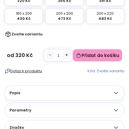
320 Kč
355 Kč
391 Kč
180 x 200
200 x 200
200 x 220
430 Kč
473 Kč
483 Kč
Zvolte variantu
od
320 Kč
Přidat do košíku
Měrná
cena:
Dotaz k produktu
Kód:
Zvolte variantu
Popis
Parametry
Značky