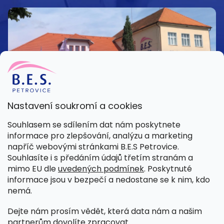
Nastavení soukromí a cookies
Kamenná prodejna
Souhlasem se sdílením dat nám poskytnete
Pondělí – Pátek 8:00 – 15:30
informace pro zlepšování, analýzu a marketing
Petrovice 42, 262 55 Petrovice
napříč webovými stránkami B.E.S Petrovice.
Více informací
Souhlasíte i s předáním údajů třetím stranám a
mimo EU dle
uvedených podmínek
. Poskytnuté
informace jsou v bezpečí a nedostane se k nim, kdo
nemá.
Dejte nám prosím vědět, která data nám a našim
partnerům dovolíte zpracovat.