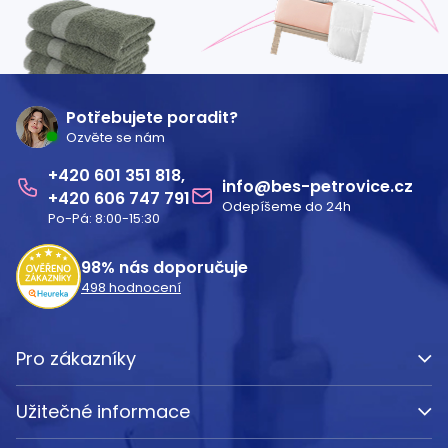
Z
á
Potřebujete poradit?
Ozvěte se nám
p
601 351 818
a
info
@
bes-petrovice.cz
606 747 791
Odepíšeme do 24h
t
Po-Pá: 8:00-15:30
í
98%
nás doporučuje
498
hodnocení
Pro zákazníky
Užitečné informace