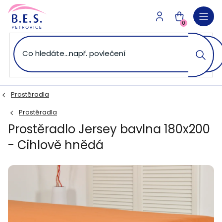
Přejít
na
NÁKUPNÍ
obsah
0
KOŠÍK
Prostěradla
Prostěradla
Prostěradlo Jersey bavlna 180x200
- Cihlově hnědá