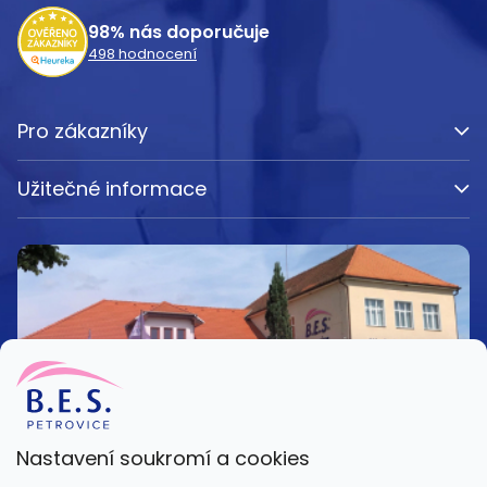
í
98%
nás doporučuje
498
hodnocení
Pro zákazníky
Užitečné informace
Nastavení soukromí a cookies
Kamenná prodejna