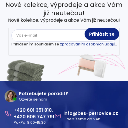
Nové kolekce, výprodeje a akce Vám
již neutečou!
Nové kolekce, výprodeje a akce Vám již neutečou!
Přihlásit se
Přihlášením souhlasím se
zpracováním osobních údajů.
.
Z
á
Potřebujete poradit?
Ozvěte se nám
p
601 351 818
a
info
@
bes-petrovice.cz
606 747 791
Odepíšeme do 24h
t
Po-Pá: 8:00-15:30