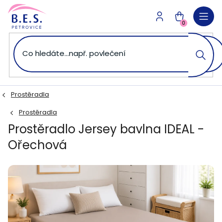
Přejít
na
NÁKUPNÍ
obsah
0
KOŠÍK
Prostěradla
Prostěradla
Prostěradlo Jersey bavlna IDEAL -
Ořechová