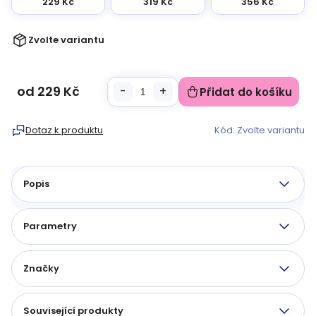
229 Kč
319 Kč
356 Kč
Zvolte variantu
od
229 Kč
Přidat do košíku
Měrná
cena:
Dotaz k produktu
Kód:
Zvolte variantu
Popis
Parametry
Značky
Související produkty