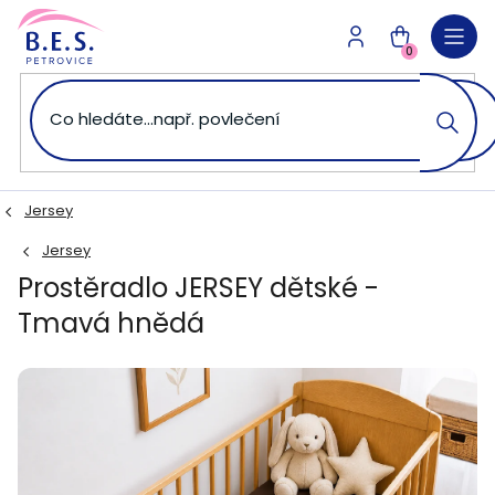
Přejít
na
NÁKUPNÍ
obsah
0
KOŠÍK
Jersey
Jersey
Prostěradlo JERSEY dětské -
Tmavá hnědá