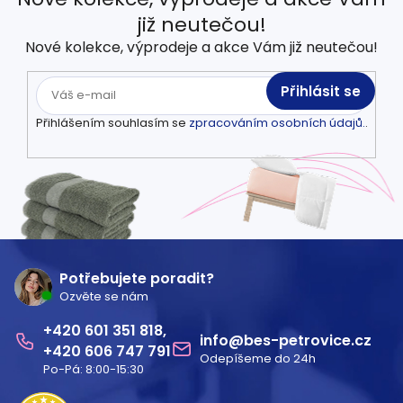
již neutečou!
Nové kolekce, výprodeje a akce Vám již neutečou!
Přihlásit se
Přihlášením souhlasím se
zpracováním osobních údajů.
.
Z
á
Potřebujete poradit?
Ozvěte se nám
p
601 351 818
a
info
@
bes-petrovice.cz
606 747 791
Odepíšeme do 24h
t
Po-Pá: 8:00-15:30
í