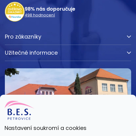
í
98%
nás doporučuje
498
hodnocení
Pro zákazníky
Užitečné informace
Nastavení soukromí a cookies
Kamenná prodejna