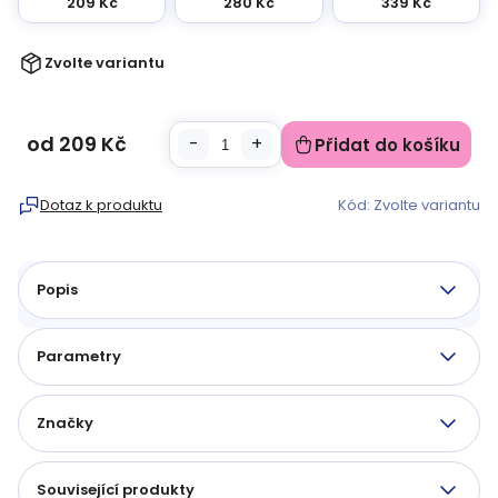
209 Kč
280 Kč
339 Kč
Zvolte variantu
od
209 Kč
Přidat do košíku
Měrná
cena:
Dotaz k produktu
Kód:
Zvolte variantu
Popis
Parametry
Značky
Související produkty