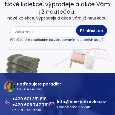
Nové kolekce, výprodeje a akce Vám
již neutečou!
Nové kolekce, výprodeje a akce Vám již neutečou!
Přihlásit se
Přihlášením souhlasím se
zpracováním osobních údajů.
.
Z
á
Potřebujete poradit?
Ozvěte se nám
p
601 351 818
a
info
@
bes-petrovice.cz
606 747 791
Odepíšeme do 24h
t
Po-Pá: 8:00-15:30