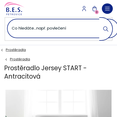
Přejít
na
NÁKUPNÍ
obsah
0
KOŠÍK
Prostěradla
Prostěradla
Prostěradlo Jersey START -
Antracitová