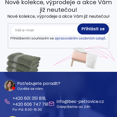
Nové kolekce, výprodeje a akce Vám
již neutečou!
Nové kolekce, výprodeje a akce Vám již neutečou!
Přihlásit se
Přihlášením souhlasím se
zpracováním osobních údajů.
.
Z
á
Potřebujete poradit?
Ozvěte se nám
p
601 351 818
a
info
@
bes-petrovice.cz
606 747 791
Odepíšeme do 24h
t
Po-Pá: 8:00-15:30