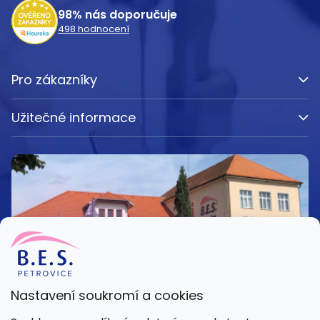
í
98%
nás doporučuje
498
hodnocení
Pro zákazníky
Užitečné informace
Nastavení soukromí a cookies
Kamenná prodejna