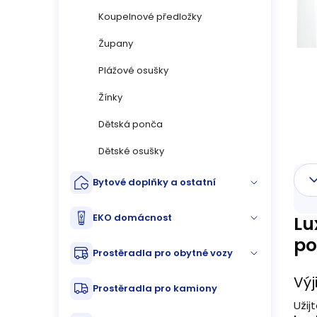
n
Koupelnové předložky
n
Župany
í
Plážové osušky
p
Žínky
Dětská ponča
a
Dětské osušky
n
Bytové doplňky a ostatní
e
l
EKO domácnost
Lu
po
Prostěradla pro obytné vozy
Vý
Prostěradla pro kamiony
Užij