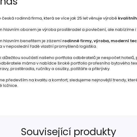
 nás
česká rodinná firma, která se více jak 25 let věnuje výrobě
kvalitníh
 hlavním oborem je výroba prostěradel a povlečení, ale nabízíme i šir
m hlavním benefitem je zázemí
rodinné firmy, výroba, moderní te
a v neposlední řadě vlastní promyšlená logistika.
 důležitou součástí našeho portfolia odběratelů je nespočet hotelů, 
odběratele máma v nabídce široké portfolio profesního bytového text
avy, prostěradla, ručníky a osušky, polštáře a přikrývky.
e především na kvalitu a komfort, sledujeme nejnovější trendy, kte
é ložnice.
Související produkty