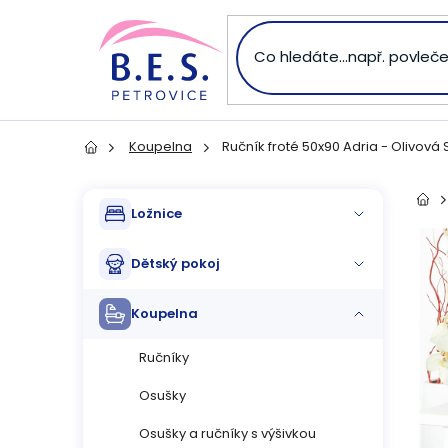
Přejít
na
obsah
Koupelna
Ručník froté 50x90 Adria - Olivová
Domů
P
Přeskočit
Dom
Ložnice
kategorie
o
Dětský pokoj
s
Koupelna
t
Ručníky
r
Osušky
a
Osušky a ručníky s výšivkou