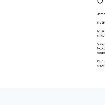
O
Jsme 
Našim
Naši
míst 
Velmi
tyto 
soupr
Dbám
snov