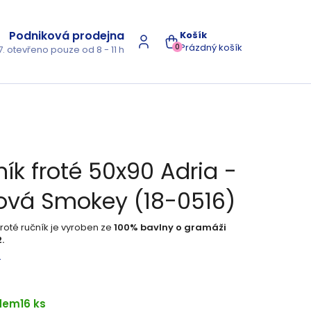
Podniková prodejna
NÁKUPNÍ
Prázdný košík
0
7. otevřeno pouze od 8 - 11 h
KOŠÍK
ík froté 50x90 Adria -
vová Smokey (18-0516)
roté ručník je vyroben ze
100% bavlny o gramáži
.
s
dem
16 ks