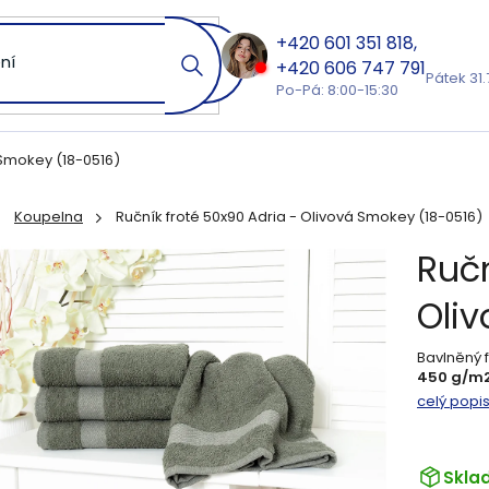
601 351 818
606 747 791
Pátek 31.
Po-Pá: 8:00-15:30
 Smokey (18-0516)
Koupelna
Ručník froté 50x90 Adria - Olivová Smokey (18-0516)
ů
Ručn
Oli
Bavlněný f
450 g/m2
celý popi
Skla