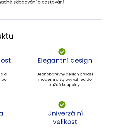
nadné skladování a cestování.
uktu
nost
Elegantní design
ná a
Jednobarevný design přináší
i po
moderní a stylový vzhled do
každé koupelny.
a
Univerzální
velikost