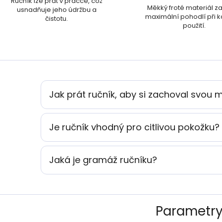
Ručník lze prát v pračce, což
Měkký froté materiál za
usnadňuje jeho údržbu a
maximální pohodlí při
čistotu.
použití.
Jak prát ručník, aby si zachoval svou 
Je ručník vhodný pro citlivou pokožku?
Jaká je gramáž ručníku?
Parametr