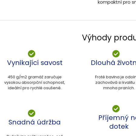
kompaktní pro s
Výhody prod
Vynikající savost
Dlouhá život
450 g/m2 gramáž zaručuje
Froté bavlna je odol
vysokou absorpční schopnost,
zachovává si kvalitu 
ideální pro rychlé osušené.
mnoha praních.
Příjemný n
Snadná údržba
dotek