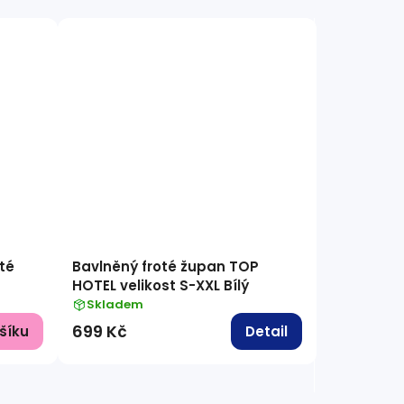
té
Bavlněný froté župan TOP
HOTEL velikost S-XXL Bílý
Skladem
699 Kč
šíku
Detail