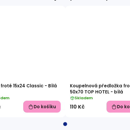
froté 15x24 Classic - Bílá
Koupelnová předložka fro
50x70 TOP HOTEL - bílá
adem
Skladem
č
110 Kč
Do košíku
Do ko