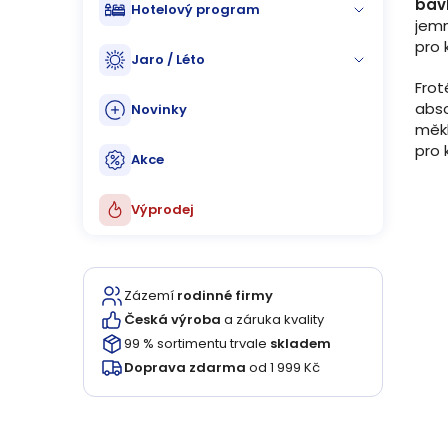
bav
Hotelový program
jemn
pro 
Jaro / Léto
Frot
abso
Novinky
měkk
pro
Akce
Výprodej
Zázemí
rodinné firmy
Česká výroba
a záruka kvality
99 % sortimentu trvale
skladem
Doprava zdarma
od 1 999 Kč