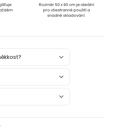
jišťuje
Rozměr 50 x 90 cm je ideální
 každém
pro všestranné použití a
snadné skladování.
měkkost?
y