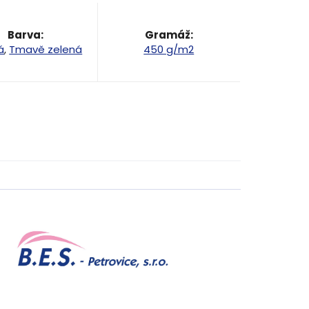
Barva
:
Gramáž
:
á
,
Tmavě zelená
450 g/m2