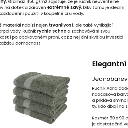
lny
. Gramáž 450 g/m2 zajišťuje, že je ručník neuvěřitelně
ý na dotek a zároveň
extrémně savý
. Díky tomu je ideální
každodenní použití v koupelně či u vody.
é materiál nabízí nejen
trvanlivost
, ale také vynikající
rpci vody. Ručník
rychle schne
a zachovává si svou
ost i po opakovaném praní, což z něj činí skvělou investici
 každou domácnost.
Elegantní
Jednobarevný
Ručník Adria dod
nadčasová barva
a přidává šmrnc 
ty, kdo dbají na s
Rozměr 50 x 90 
je dostatečně vel