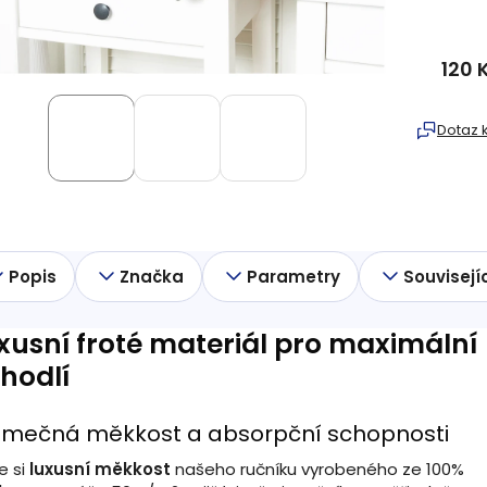
120 
Měrná
cena:
Dotaz 
Popis
Značka
Parametry
Souvisejí
xusní froté materiál pro maximální
hodlí
jimečná měkkost a absorpční schopnosti
te si
luxusní měkkost
našeho ručníku vyrobeného ze 100%