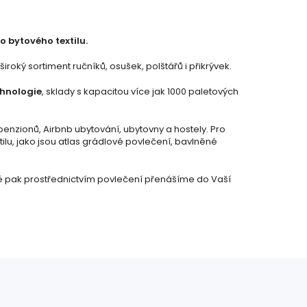
o bytového textilu.
oký sortiment ručníků, osušek, polštářů i přikrývek.
chnologie
, sklady s kapacitou více jak 1000 paletových
penzionů, Airbnb ubytování, ubytovny a hostely. Pro
ilu, jako jsou atlas grádlové povlečení, bavlněné
ré pak prostřednictvím povlečení přenášíme do Vaší