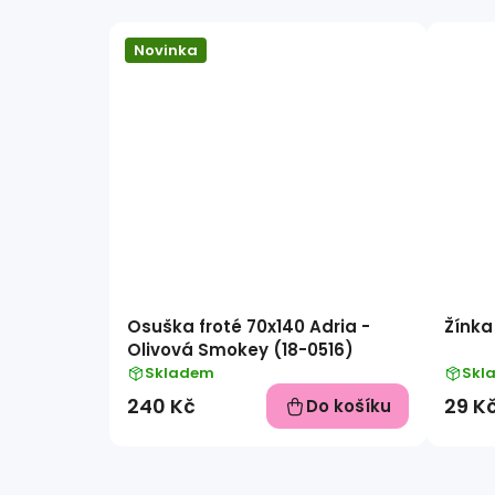
Novinka
Osuška froté 70x140 Adria -
Žínka 
Olivová Smokey (18-0516)
Skladem
Skl
240 Kč
29 K
Do košíku