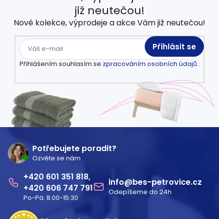
již neutečou!
Nové kolekce, výprodeje a akce Vám již neutečou!
Přihlásit se
Přihlášením souhlasím se
zpracováním osobních údajů.
.
Z
á
Potřebujete poradit?
Ozvěte se nám
p
601 351 818
a
info
@
bes-petrovice.cz
606 747 791
Odepíšeme do 24h
t
Po-Pá: 8:00-15:30
í