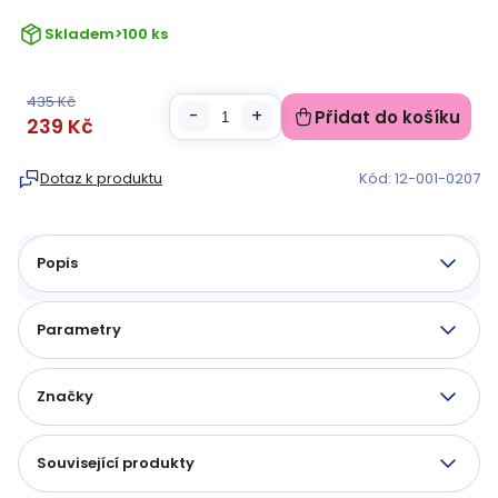
Skladem
>100 ks
435 Kč
Přidat do košíku
239 Kč
Měrná
cena:
Dotaz k produktu
Kód:
12-001-0207
Popis
Parametry
Značky
Související produkty