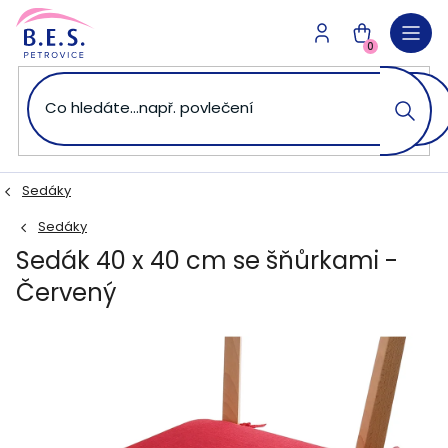
Přejít
na
NÁKUPNÍ
obsah
0
KOŠÍK
Sedáky
Sedáky
Sedák 40 x 40 cm se šňůrkami -
Červený