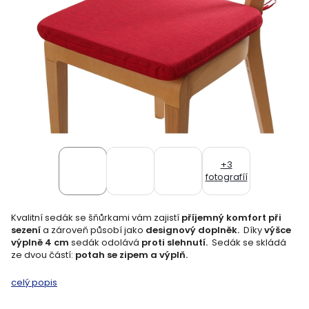
+3
fotografíí
Kvalitní sedák se šňůrkami vám zajistí
příjemný komfort při
sezení
a zároveň působí jako
designový doplněk.
Díky
výšce
výplně 4 cm
sedák odolává
proti slehnutí.
Sedák se skládá
ze dvou částí:
potah se zipem a výplň.
celý popis