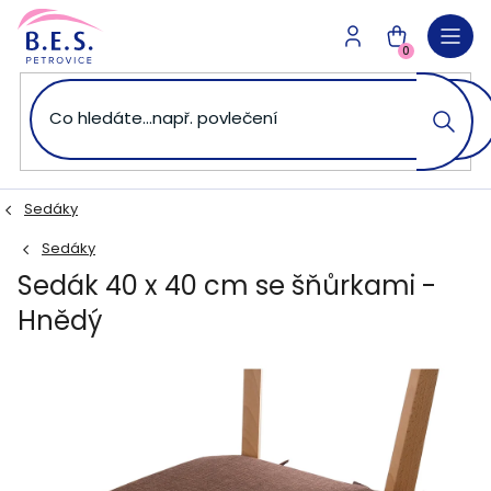
Přejít
na
NÁKUPNÍ
obsah
0
KOŠÍK
Sedáky
Sedáky
Sedák 40 x 40 cm se šňůrkami -
Hnědý