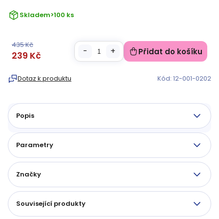
Skladem
>100 ks
435 Kč
Přidat do košíku
239 Kč
Měrná
cena:
Dotaz k produktu
Kód:
12-001-0202
Popis
Parametry
Značky
Související produkty