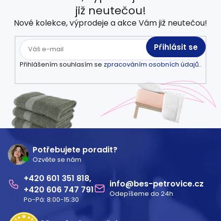
již neutečou!
Nové kolekce, výprodeje a akce Vám již neutečou!
Přihlásit se
Přihlášením souhlasím se
zpracováním osobních údajů.
.
Z
á
Potřebujete poradit?
Ozvěte se nám
p
601 351 818
a
info
@
bes-petrovice.cz
606 747 791
Odepíšeme do 24h
t
Po-Pá: 8:00-15:30
í