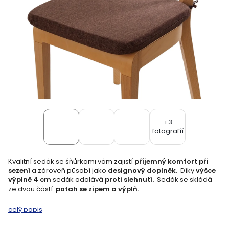
+3
fotografíí
Kvalitní sedák se šňůrkami vám zajistí
příjemný komfort při
sezení
a zároveň působí jako
designový doplněk.
Díky
výšce
výplně 4 cm
sedák odolává
proti slehnutí.
Sedák se skládá
ze dvou částí:
potah se zipem a výplň.
celý popis