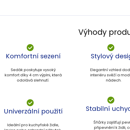
Výhody prod
Komfortní sezení
Stylový des
Sedák poskytuje vysoký
Elegantní vzhled do
komfort díky 4 cm výplni, která
interiéru svěží a mod
odolává slehnutí.
nádech.
Stabilní uchy
Univerzální použití
Šňůrky zajišťují pe
Ideální pro kuchyňské židle,
připevnění k židli, 