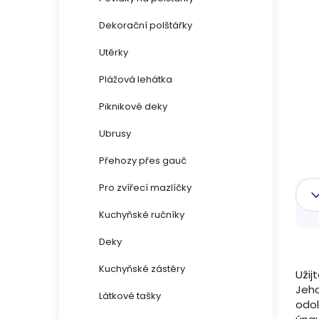
n
Dekorační polštářky
n
Utěrky
í
Plážová lehátka
p
Piknikové deky
a
Ubrusy
n
Přehozy přes gauč
Pro zvířecí mazlíčky
e
Kuchyňské ručníky
l
Deky
Kuchyňské zástěry
Užij
Jeho
Látkové tašky
odol