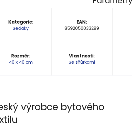
Parametr
Kategorie
:
EAN
:
Sedáky
8592050033289
Rozměr
:
Vlastnosti
:
40 x 40 cm
Se šňůrkami
eský výrobce bytového
xtilu