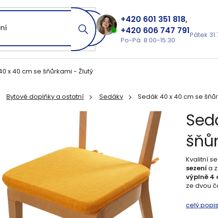
601 351 818
606 747 791
Pátek 31.
Po-Pá: 8:00-15:30
0 x 40 cm se šňůrkami - Žlutý
Bytové doplňky a ostatní
Sedáky
Sedák 40 x 40 cm se šňůr
ů
Sed
šňůr
Kvalitní s
sezení
a z
výplně 4
ze dvou čá
celý popi