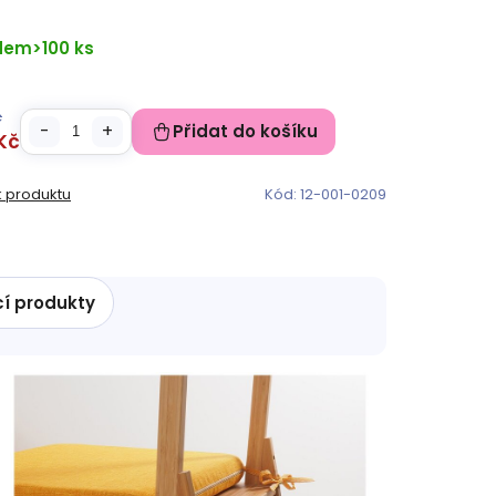
dem
>100 ks
č
Přidat do košíku
Kč
k produktu
Kód:
12-001-0209
cí produkty