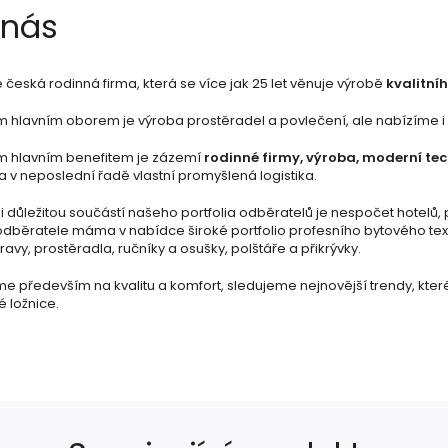
 nás
česká rodinná firma, která se více jak 25 let věnuje výrobě
kvalitníh
 hlavním oborem je výroba prostěradel a povlečení, ale nabízíme i šir
m hlavním benefitem je zázemí
rodinné firmy, výroba, moderní te
a v neposlední řadě vlastní promyšlená logistika.
 důležitou součástí našeho portfolia odběratelů je nespočet hotelů, 
odběratele máma v nabídce široké portfolio profesního bytového text
avy, prostěradla, ručníky a osušky, polštáře a přikrývky.
e především na kvalitu a komfort, sledujeme nejnovější trendy, kte
é ložnice.