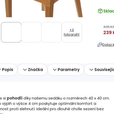
Skla
435 K
+3
239 
fotografíí
Měrná
cena:
Dotaz 
Popis
Značka
Parametry
Souvisejí
te si
pohodlí
díky našemu sedáku o rozměrech 40 x 40 cm.
 výplň o výšce 4 cm poskytuje optimální komfort a
nost proti slehnutí. Ideální pro dlouhé chvíle sezení bez