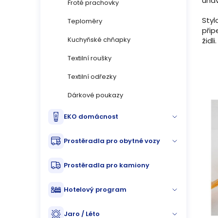
únav
Froté prachovky
Styl
Teploměry
přip
Kuchyňské chňapky
židl
Textilní roušky
Textilní odřezky
Dárkové poukazy
EKO domácnost
Prostěradla pro obytné vozy
Prostěradla pro kamiony
Hotelový program
Jaro / Léto