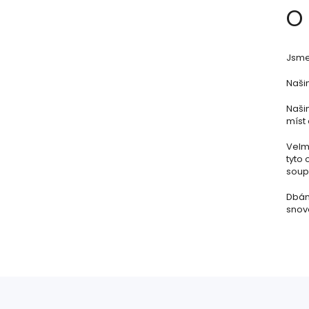
O
Jsme 
Našim
Naši
míst 
Velmi
tyto 
soupr
Dbám
snov