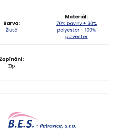
y
Materiál
:
Barva
:
70% bavlny + 30%
Žlutá
polyester + 100%
polyester
Zapínání
:
Zip