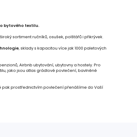
o bytového textilu.
oký sortiment ručníků, osušek, polštářů i přikrývek.
chnologie
, sklady s kapacitou více jak 1000 paletových
penzionů, Airbnb ubytování, ubytovny a hostely. Pro
ilu, jako jsou atlas grádlové povlečení, bavlněné
ré pak prostřednictvím povlečení přenášíme do Vaší