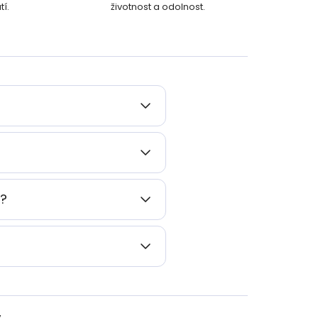
í.
životnost a odolnost.
í?