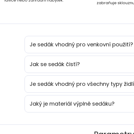
lavice nebo zahradní nábytek.
zabraňuje sklouznut
Je sedák vhodný pro venkovní použití?
Jak se sedák čistí?
Je sedák vhodný pro všechny typy židl
Jaký je materiál výplně sedáku?