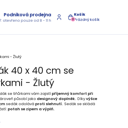
Podniková prodejna
NÁKUPNÍ
Prázdný košík
0
7. otevřeno pouze od 8 - 11 h
KOŠÍK
kami - Žlutý
ák 40 x 40 cm se
kami - Žlutý
edák se šňůrkami vám zajistí
příjemný komfort při
ároveň působí jako
designový doplněk.
Díky
výšce
 cm
sedák odolává
proti slehnutí.
Sedák se skládá
stí:
potah se zipem a výplň.
s