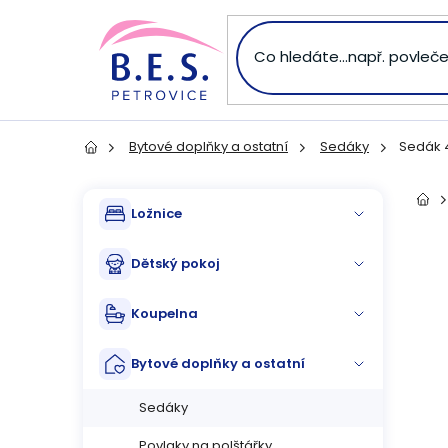
Přejít
na
obsah
Bytové doplňky a ostatní
Sedáky
Sedák 4
Domů
P
Přeskočit
Dom
Ložnice
kategorie
o
Dětský pokoj
s
Koupelna
t
Bytové doplňky a ostatní
r
Sedáky
a
Povlaky na polštářky