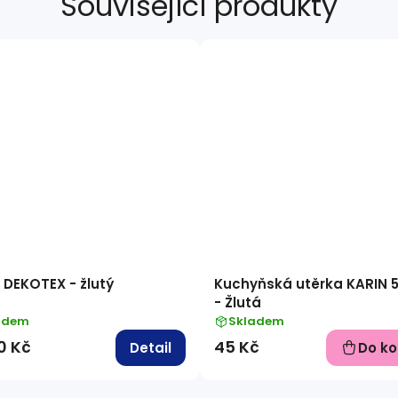
Související produkty
 DEKOTEX - žlutý
Kuchyňská utěrka KARIN 
- Žlutá
adem
Skladem
0 Kč
45 Kč
Detail
Do ko