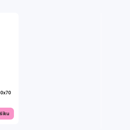
50x70
šíku