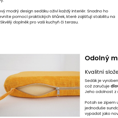
y.
ový modrý design sedáku oživí každý interiér. Snadno ho
evníte pomocí praktických šňůrek, které zajišťují stabilitu na
i. Skvělý doplněk pro vaši kuchyň či terasu.
Odolný ma
Kvalitní slo
Sedák je vyroben
což zaručuje
dlo
Jeho odolnost z n
Potah se zipem 
jednoduše sundat
vypadat jako nov