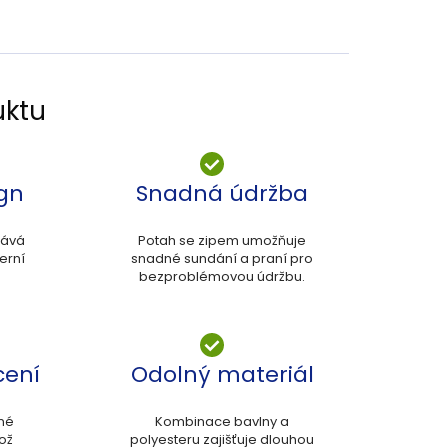
uktu
ign
Snadná údržba
dává
Potah se zipem umožňuje
erní
snadné sundání a praní pro
bezproblémovou údržbu.
cení
Odolný materiál
vné
Kombinace bavlny a
což
polyesteru zajišťuje dlouhou