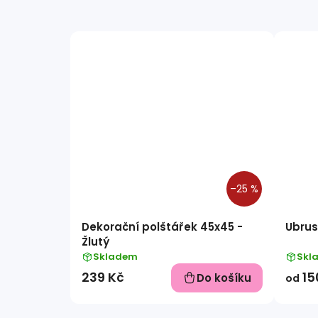
–25 %
Dekorační polštářek 45x45 -
Ubrus
Žlutý
Skladem
Skl
239 Kč
15
Do košíku
od