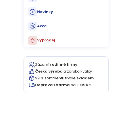
Novinky
Akce
Výprodej
Zázemí
rodinné firmy
Česká výroba
a záruka kvality
99 % sortimentu trvale
skladem
Doprava zdarma
od 1 999 Kč