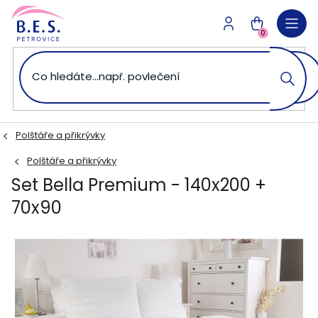
Přejít
na
NÁKUPNÍ
obsah
0
KOŠÍK
Polštáře a přikrývky
Polštáře a přikrývky
Set Bella Premium - 140x200 +
70x90