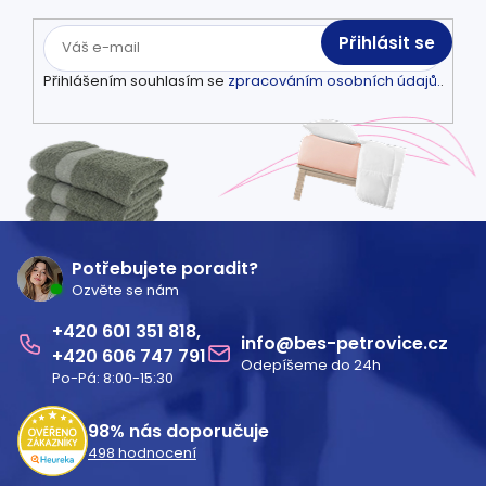
Přihlásit se
Přihlášením souhlasím se
zpracováním osobních údajů.
.
Z
á
Potřebujete poradit?
Ozvěte se nám
p
601 351 818
a
info
@
bes-petrovice.cz
606 747 791
Odepíšeme do 24h
t
Po-Pá: 8:00-15:30
í
98%
nás doporučuje
498
hodnocení