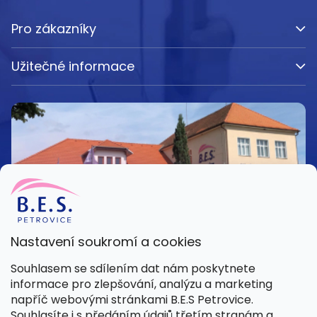
Pro zákazníky
Užitečné informace
Nastavení soukromí a cookies
Kamenná prodejna
Souhlasem se sdílením dat nám poskytnete
Pondělí – Pátek 8:00 – 15:30
informace pro zlepšování, analýzu a marketing
Petrovice 42, 262 55 Petrovice
napříč webovými stránkami B.E.S Petrovice.
Více informací
Souhlasíte i s předáním údajů třetím stranám a