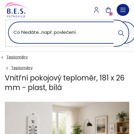
Přejít
na
NÁKUPNÍ
obsah
0
KOŠÍK
Teploměry
Teploměry
Vnitřní pokojový teploměr, 181 x 26
mm - plast, bílá