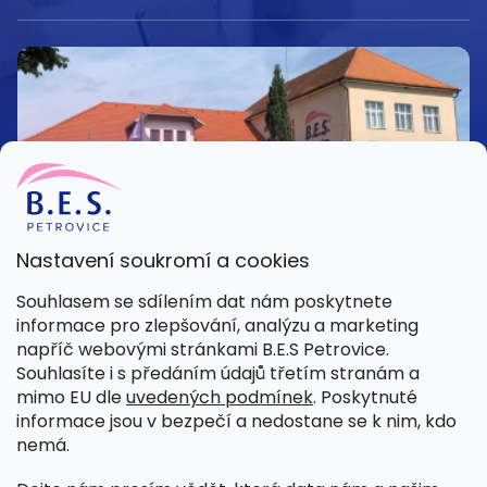
Nastavení soukromí a cookies
Kamenná prodejna
Souhlasem se sdílením dat nám poskytnete
Pondělí – Pátek 8:00 – 15:30
informace pro zlepšování, analýzu a marketing
Petrovice 42, 262 55 Petrovice
napříč webovými stránkami B.E.S Petrovice.
Více informací
Souhlasíte i s předáním údajů třetím stranám a
mimo EU dle
uvedených podmínek
. Poskytnuté
informace jsou v bezpečí a nedostane se k nim, kdo
nemá.