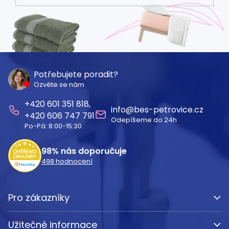
Z
á
Potřebujete poradit?
Ozvěte se nám
p
601 351 818
a
info
@
bes-petrovice.cz
606 747 791
Odepíšeme do 24h
t
Po-Pá: 8:00-15:30
í
98%
nás doporučuje
498
hodnocení
Pro zákazníky
Užitečné informace