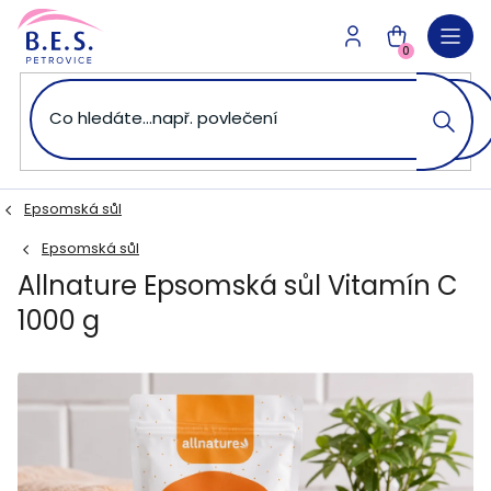
Přejít
na
NÁKUPNÍ
obsah
0
KOŠÍK
Epsomská sůl
Epsomská sůl
Allnature Epsomská sůl Vitamín C
1000 g