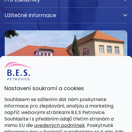
Užitečné informace
Nastavení soukromí a cookies
Kamenná prodejna
Souhlasem se sdílením dat nám poskytnete
Pondělí – Pátek 8:00 – 15:30
informace pro zlepšování, analýzu a marketing
Petrovice 42, 262 55 Petrovice
napříč webovými stránkami B.E.S Petrovice.
Více informací
Souhlasíte i s předáním údajů třetím stranám a
mimo EU dle
uvedených podmínek
. Poskytnuté
informace jsou v bezpečí a nedostane se k nim, kdo