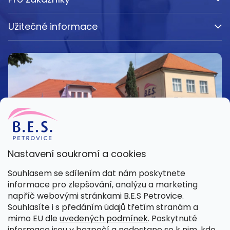
Užitečné informace
Nastavení soukromí a cookies
Kamenná prodejna
Souhlasem se sdílením dat nám poskytnete
Pondělí – Pátek 8:00 – 15:30
informace pro zlepšování, analýzu a marketing
Petrovice 42, 262 55 Petrovice
napříč webovými stránkami B.E.S Petrovice.
Více informací
Souhlasíte i s předáním údajů třetím stranám a
mimo EU dle
uvedených podmínek
. Poskytnuté
informace jsou v bezpečí a nedostane se k nim, kdo