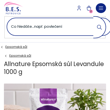
Přejít
na
NÁKUPNÍ
obsah
0
KOŠÍK
Epsomská sůl
Epsomská sůl
Allnature Epsomská sůl Levandule
1000 g