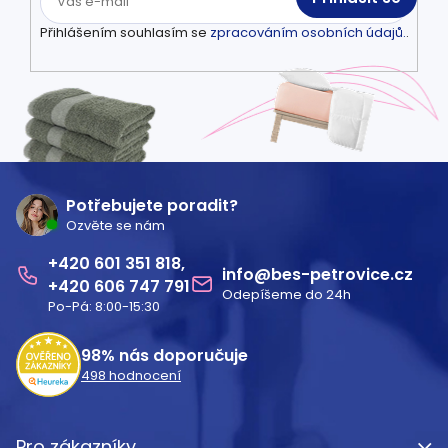
Přihlášením souhlasím se
zpracováním osobních údajů.
.
Z
á
Potřebujete poradit?
Ozvěte se nám
p
601 351 818
a
info
@
bes-petrovice.cz
606 747 791
Odepíšeme do 24h
t
Po-Pá: 8:00-15:30
í
98%
nás doporučuje
498
hodnocení
Pro zákazníky