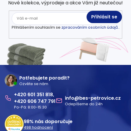
Nové kolekce, výprodeje a akce Vám již neutečou!
Přihlásit se
Přihlášením souhlasím se
zpracováním osobních údajů.
.
Z
á
Potřebujete poradit?
Ozvěte se nám
p
601 351 818
a
info
@
bes-petrovice.cz
606 747 791
Odepíšeme do 24h
t
Po-Pá: 8:00-15:30
í
98%
nás doporučuje
498
hodnocení