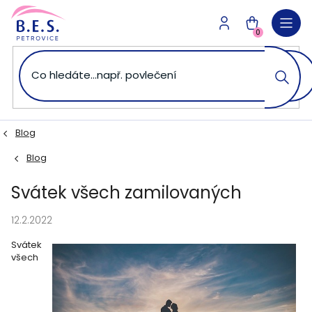
Přejít
na
NÁKUPNÍ
obsah
0
KOŠÍK
Blog
Blog
Svátek všech zamilovaných
12.2.2022
Svátek
všech