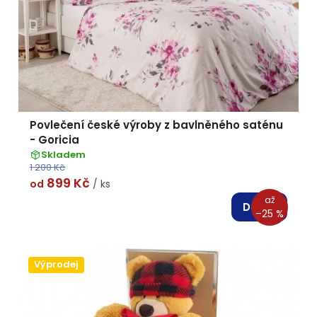
Povlečení české výroby z bavlněného saténu
- Goricia
Skladem
1 200 Kč
899 Kč
od
/ ks
až
Detail
–25 %
Výprodej