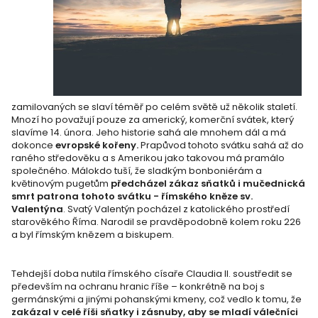
zamilovaných se slaví téměř po celém světě už několik staletí.
Mnozí ho považují pouze za americký, komerční svátek, který
slavíme 14. února. Jeho historie sahá ale mnohem dál a má
dokonce
evropské kořeny.
Prapůvod tohoto svátku sahá až do
raného středověku a s Amerikou jako takovou má pramálo
společného. Málokdo tuší, že sladkým bonboniérám a
květinovým pugetům
předcházel zákaz sňatků i mučednická
smrt patrona tohoto svátku - římského kněze sv.
Valentýna
. Svatý Valentýn pocházel z katolického prostředí
starověkého Říma. Narodil se pravděpodobně kolem roku 226
a byl římským knězem a biskupem.
Tehdejší doba nutila římského císaře Claudia II. soustředit se
především na ochranu hranic říše – konkrétně na boj s
germánskými a jinými pohanskými kmeny, což vedlo k tomu, že
zakázal v celé říši sňatky i zásnuby, aby se mladí válečníci