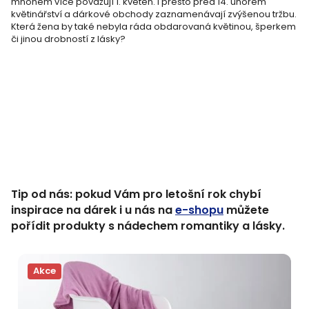
mnohem více považují 1. květen. I přesto před 14. únorem
květinářství a dárkové obchody zaznamenávají zvýšenou tržbu.
Která žena by také nebyla ráda obdarovaná květinou, šperkem
či jinou drobností z lásky?
Tip od nás: pokud Vám pro letošní rok chybí
inspirace na dárek i u nás na
e-shopu
můžete
pořídit produkty s nádechem romantiky a lásky.
Akce