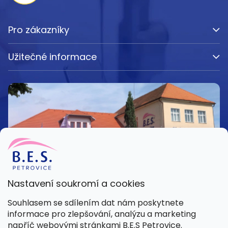
Pro zákazníky
Užitečné informace
Nastavení soukromí a cookies
Kamenná prodejna
Souhlasem se sdílením dat nám poskytnete
Pondělí – Pátek 8:00 – 15:30
informace pro zlepšování, analýzu a marketing
Petrovice 42, 262 55 Petrovice
napříč webovými stránkami B.E.S Petrovice.