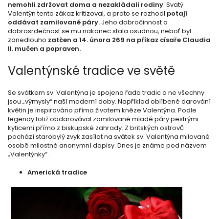
nemohli zdržovat doma a nezakládali rodiny
. Svatý
Valentýn tento zákaz kritizoval, a proto se rozhodl
potají
oddávat zamilované páry.
Jeho dobročinnost a
dobrosrdečnost se mu nakonec stala osudnou, neboť byl
zanedlouho
zatčen a 14. února 269 na příkaz císaře Claudia
II. mučen a popraven.
Valentýnské tradice ve světě
Se svátkem sv. Valentýna je spojena řada tradic a ne všechny
jsou „výmysly“ naší moderní doby. Například oblíbené darování
květin je inspirováno přímo životem kněze Valentýna. Podle
legendy totiž obdarovával zamilované mladé páry pestrými
kyticemi přímo z biskupské zahrady. Z britských ostrovů
pochází starobylý zvyk zasílat na svátek sv. Valentýna milované
osobě milostné anonymní dopisy. Dnes je známe pod názvem
„Valentýnky“.
Americká tradice