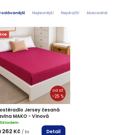
rodávanější
Nejlevnější
Nejdražší
Abecedně
kce
od
až
–25 %
rostěradlo Jersey česaná
avlna MAKO - Vínová
Skladem
262 Kč
Detail
d
/ ks