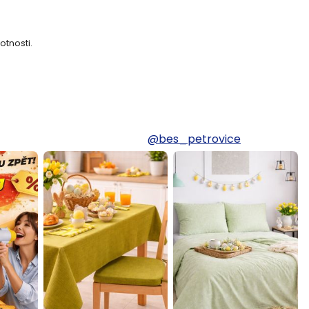
otnosti.
@bes_petrovice