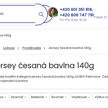
601 351 818
606 747 791
Pátek 31.
Po-Pá: 8:00-15:30
na 140g
Ložnice
Prostěradla
Jersey česaná bavlna 140g
ů
ersey česaná bavlna 140g
te kvalitní kategorii jersey česaná bavlna 140g od BES Petrovice. Čes
maximální komfort.
va
Gramáž
Materiál
Rozměr
Vlastnosti
Výška r