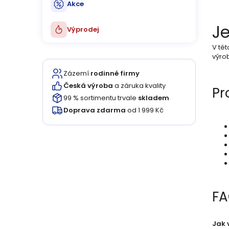
ů
u
Akce
k
Je
Výprodej
t
V tét
výrob
ů
Zázemí
rodinné firmy
Česká výroba
a záruka kvality
Pr
99 % sortimentu trvale
skladem
Doprava zdarma
od 1 999 Kč
F
Jak 