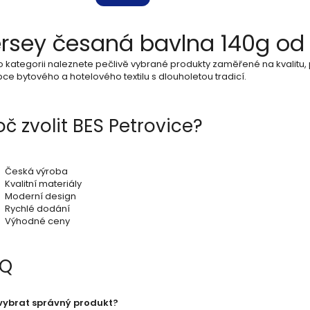
O
rsey česaná bavlna 140g od 
v
o kategorii naleznete pečlivě vybrané produkty zaměřené na kvalitu, 
l
ce bytového a hotelového textilu s dlouholetou tradicí.
á
d
oč zvolit BES Petrovice?
a
c
Česká výroba
Kvalitní materiály
í
Moderní design
Rychlé dodání
p
Výhodné ceny
r
AQ
v
k
vybrat správný produkt?