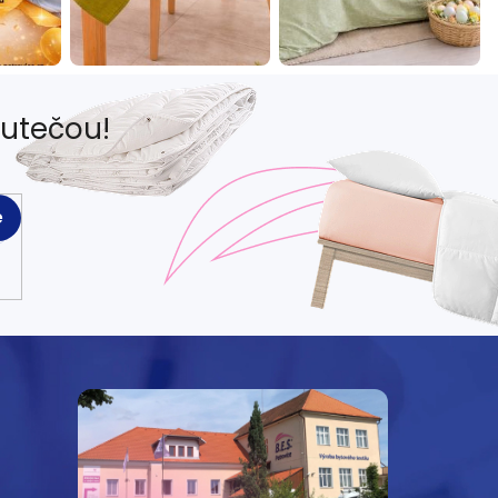
eutečou!
e
e