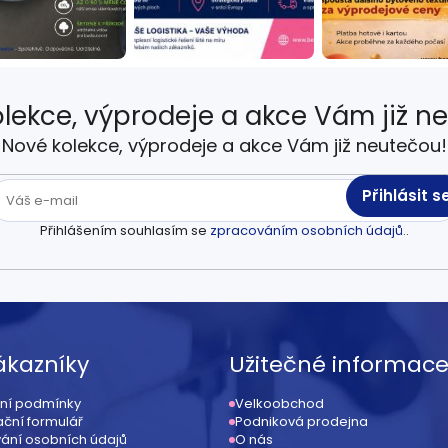
lekce, výprodeje a akce Vám již n
Nové kolekce, výprodeje a akce Vám již neutečou!
Přihlásit s
Přihlášením souhlasím se
zpracováním osobních údajů.
.
ákazníky
Užitečné informac
ní podmínky
Velkoobchod
ční formulář
Podniková prodejna
ání osobních údajů
O nás