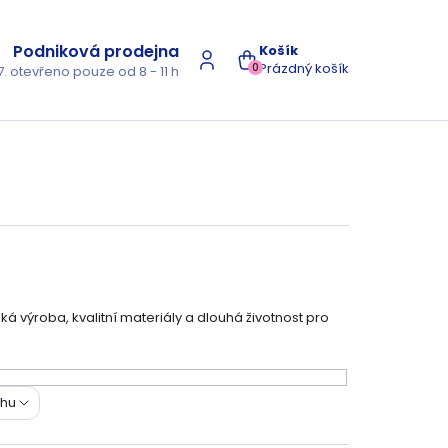
Podniková prodejna
NÁKUPNÍ
Prázdný košík
0
7. otevřeno pouze od 8 - 11 h
KOŠÍK
ká výroba, kvalitní materiály a dlouhá životnost pro
ohu