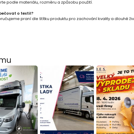
y
rte podle materiálu, rozměru a způsobu použití.
v
pečovat o textil?
učujeme praní dle štítku produktu pro zachování kvality a dlouhé živ
ý
p
i
s
amu
u