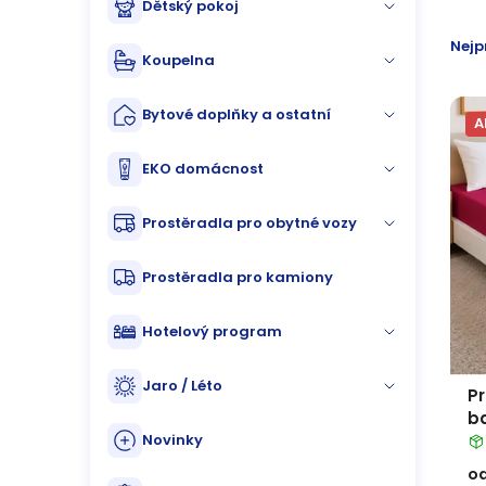
Dětský pokoj
n
p
Ř
Nejp
n
Koupelna
i
a
í
s
Bytové doplňky a ostatní
z
A
p
p
e
EKO domácnost
a
r
n
Prostěradla pro obytné vozy
n
o
í
Prostěradla pro kamiony
e
d
p
Hotelový program
l
u
r
Jaro / Léto
k
P
o
b
t
Novinky
d
o