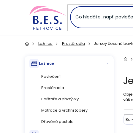
Přejít
na
obsah
Ložnice
Prostěradla
Jersey česaná bavl
Domů
P
Přeskočit
Dom
Ložnice
kategorie
o
Povlečení
J
s
Prostěradla
Objev
t
Polštáře a přikrývky
váš 
r
Matrace a vrchní topery
V
Bar
Dřevěné postele
a
ý