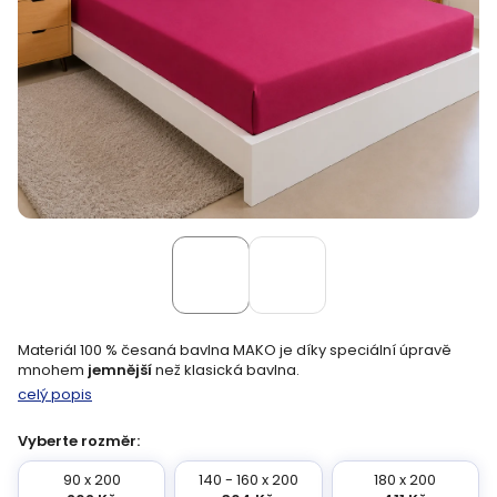
Materiál 100 % česaná bavlna MAKO je díky speciální úpravě
mnohem
jemnější
než klasická bavlna.
celý popis
Vyberte rozměr:
90 x 200
140 - 160 x 200
180 x 200