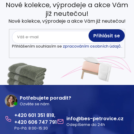
Nové kolekce, výprodeje a akce Vám
již neutečou!
Nové kolekce, výprodeje a akce Vám již neutečou!
Přihlásit se
Přihlášením souhlasím se
zpracováním osobních údajů.
.
Z
á
Potřebujete poradit?
Ozvěte se nám
p
601 351 818
a
info
@
bes-petrovice.cz
606 747 791
Odepíšeme do 24h
t
Po-Pá: 8:00-15:30