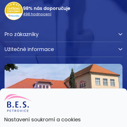
í
98%
nás doporučuje
498
hodnocení
Pro zákazníky
Užitečné informace
Nastavení soukromí a cookies
Kamenná prodejna