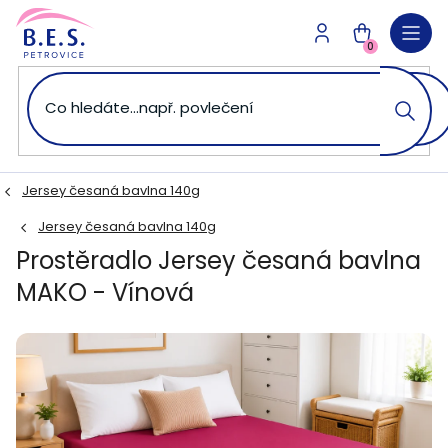
Přejít
na
NÁKUPNÍ
obsah
0
KOŠÍK
Jersey česaná bavlna 140g
Jersey česaná bavlna 140g
Prostěradlo Jersey česaná bavlna
MAKO - Vínová