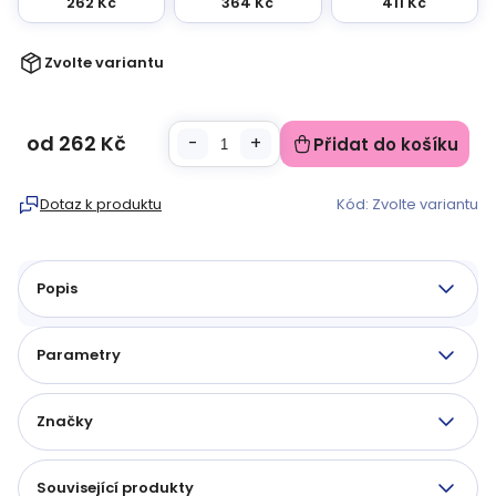
262 Kč
364 Kč
411 Kč
Zvolte variantu
od
262 Kč
Přidat do košíku
Měrná
cena:
Dotaz k produktu
Kód:
Zvolte variantu
Popis
Parametry
Značky
Související produkty