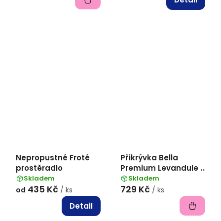
Nepropustné Froté
Přikrývka Bella
prostěradlo
Premium Levandule -
140x200
Skladem
Skladem
435 Kč
729 Kč
od
/ ks
/ ks
Detail