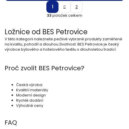
S
O
1
2
t
v
33
položek celkem
r
l
á
Ložnice od BES Petrovice
á
n
k
V této kategorii naleznete pečlivě vybrané produkty zaměřené
d
na kvalitu, pohodlí a dlouhou životnost. BES Petrovice je český
o
a
výrobce bytového a hotelového textilu s dlouholetou tradicí.
v
c
á
í
n
Proč zvolit BES Petrovice?
í
p
r
Česká výroba
v
Kvalitní materiály
Moderní design
k
Rychlé dodání
Výhodné ceny
y
v
FAQ
ý