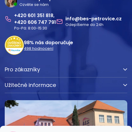
Ozvěte se nám
p
601 351 818
a
info
@
bes-petrovice.cz
606 747 791
Odepíšeme do 24h
t
Po-Pá: 8:00-15:30
í
98%
nás doporučuje
498
hodnocení
Pro zákazníky
Užitečné informace