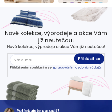
Nové kolekce, výprodeje a akce Vám
již neutečou!
Nové kolekce, výprodeje a akce Vám již neutečou!
Přihlásit se
Přihlášením souhlasím se
zpracováním osobních údajů.
.
Z
á
Potřebujete poradit?