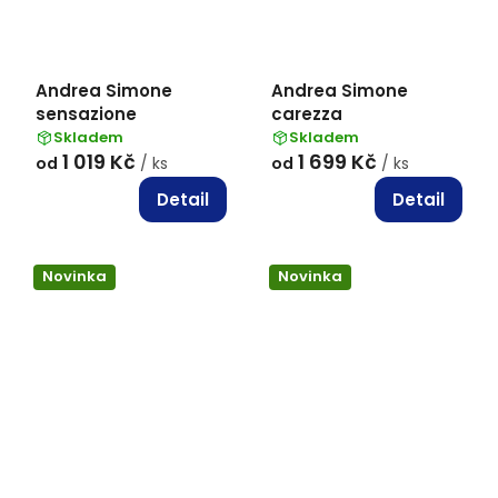
Andrea Simone
Andrea Simone
sensazione
carezza
Skladem
Skladem
1 019 Kč
1 699 Kč
od
/ ks
od
/ ks
Detail
Detail
Novinka
Novinka