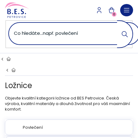
Přejít
na
NÁKUPNÍ
obsah
0
KOŠÍK
Domů
Domů
Ložnice
Objevte kvalitní kategorii ložnice od BES Petrovice. Česká
výroba, kvalitní materiály a dlouhá životnost pro váš maximální
komfort.
Povlečení