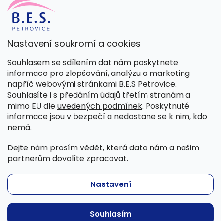
Nastavení soukromí a cookies
Kamenná prodejna
Souhlasem se sdílením dat nám poskytnete
Pondělí – Pátek 8:00 – 15:30
informace pro zlepšování, analýzu a marketing
Petrovice 42, 262 55 Petrovice
napříč webovými stránkami B.E.S Petrovice.
Více informací
Souhlasíte i s předáním údajů třetím stranám a
mimo EU dle
uvedených podmínek
. Poskytnuté
informace jsou v bezpečí a nedostane se k nim, kdo
nemá.
Dejte nám prosím vědět, která data nám a našim
partnerům dovolíte zpracovat.
Nastavení
Copyright 2026
B.E.S. - Petrovice, s.r.o.
. Všechna práva
Souhlasím
vyhrazena.