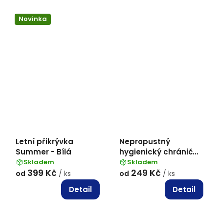
Novinka
Letní přikrývka
Nepropustný
Summer - Bílá
hygienický chránič
matrace s gumami v
Skladem
Skladem
399 Kč
249 Kč
rozích
od
/ ks
od
/ ks
Detail
Detail