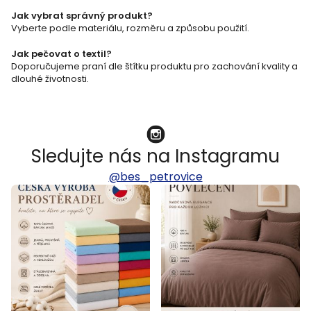
p
Jak vybrat správný produkt?
i
Vyberte podle materiálu, rozměru a způsobu použití.
s
Jak pečovat o textil?
u
Doporučujeme praní dle štítku produktu pro zachování kvality a
dlouhé životnosti.
Sledujte nás na Instagramu
@bes_petrovice