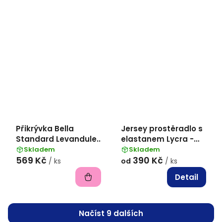
Přikrývka Bella
Jersey prostěradlo s
Standard Levandule
elastanem Lycra -
- 140x200
Černá
Skladem
Skladem
569 Kč
390 Kč
/ ks
od
/ ks
Detail
Načíst 9 dalších