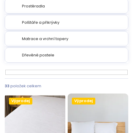
Prostěradla
Polštáře a přikrývky
Matrace a vrchní topery
Dřevěné postele
V
ý
33
položek celkem
p
i
Výprodej
Výprodej
s
p
r