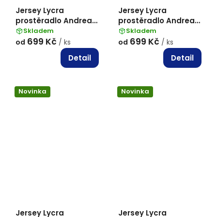
Jersey Lycra
Jersey Lycra
prostěradlo Andrea
prostěradlo Andrea
Simone boxspring -
Simone boxspring -
Skladem
Skladem
699 Kč
699 Kč
Taupe Gray (17-
Kávová (Pink Tint 12-
od
/ ks
od
/ ks
0808)
1204)
Detail
Detail
Novinka
Novinka
Jersey Lycra
Jersey Lycra