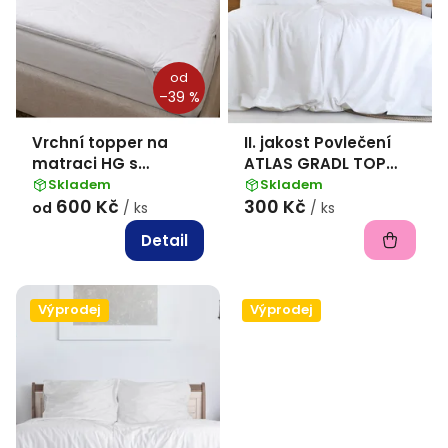
o
d
od
u
–39 %
k
Vrchní topper na
II. jakost Povlečení
t
matraci HG s
ATLAS GRADL TOP
ů
gumami v rozích
HOTEL
Skladem
Skladem
600 Kč
300 Kč
140x200+70x90 bez
od
/ ks
/ ks
pruhu - hotel. uzávěr
Detail
Výprodej
Výprodej