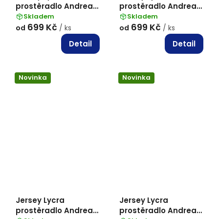
prostěradlo Andrea
prostěradlo Andrea
Simone boxspring -
Simone boxspring -
Skladem
Skladem
699 Kč
699 Kč
Northerm Droplet
Granite Gray (18-
od
/ ks
od
/ ks
(14-4104)
5204)
Detail
Detail
Novinka
Novinka
Jersey Lycra
Jersey Lycra
prostěradlo Andrea
prostěradlo Andrea