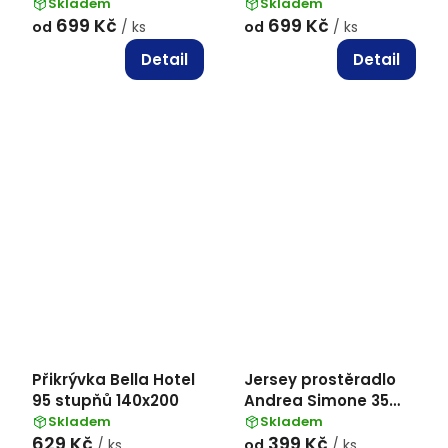
Simone boxspring -
Simone boxspring -
Skladem
Skladem
699 Kč
699 Kč
Granite Green (16-
Bright White (11-0601)
od
/ ks
od
/ ks
5907)
Detail
Detail
Přikrývka Bella Hotel
Jersey prostěradlo
95 stupňů 140x200
Andrea Simone 35
cm boxspring roh -
Skladem
Skladem
629 Kč
399 Kč
Bílá
/ ks
od
/ ks