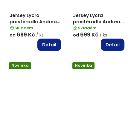
Jersey Lycra
Jersey Lycra
prostěradlo Andrea
prostěradlo Andrea
Simone boxspring -
Simone boxspring -
Skladem
Skladem
699 Kč
699 Kč
Pudrová (Pale
Modrá (Della Robbia
od
/ ks
od
/ ks
Dogwood 13-1404)
Blue 16-4020)
Detail
Detail
Novinka
Novinka