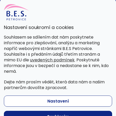
Nastavení soukromí a cookies
Kamenná prodejna
Souhlasem se sdílením dat nám poskytnete
Pondělí – Pátek 8:00 – 15:30
informace pro zlepšování, analýzu a marketing
Petrovice 42, 262 55 Petrovice
napříč webovými stránkami B.E.S Petrovice.
Více informací
Souhlasíte i s předáním údajů třetím stranám a
mimo EU dle
uvedených podmínek
. Poskytnuté
informace jsou v bezpečí a nedostane se k nim, kdo
nemá.
Dejte nám prosím vědět, která data nám a našim
partnerům dovolíte zpracovat.
Nastavení
Copyright 2026
B.E.S. - Petrovice, s.r.o.
. Všechna práva