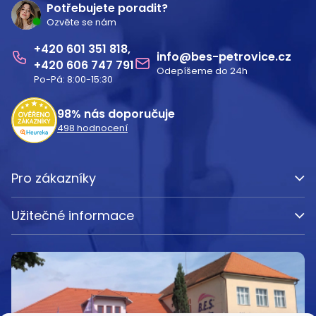
á
Potřebujete poradit?
Ozvěte se nám
p
601 351 818
a
info
@
bes-petrovice.cz
606 747 791
Odepíšeme do 24h
t
Po-Pá: 8:00-15:30
í
98%
nás doporučuje
498
hodnocení
Pro zákazníky
Užitečné informace