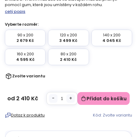
pomocí gum, které jsou umístěny v každém rohu.
celý popis
Vyberte rozměr:
90 x 200
120 x 200
140 x 200
2 679 Kč
3 499 Kč
4 045 Kč
160 x 200
80 x 200
4 595 Kč
2 410 Kč
Zvolte variantu
od
2 410 Kč
Přidat do košíku
Měrná
cena:
Dotaz k produktu
Kód:
Zvolte variantu