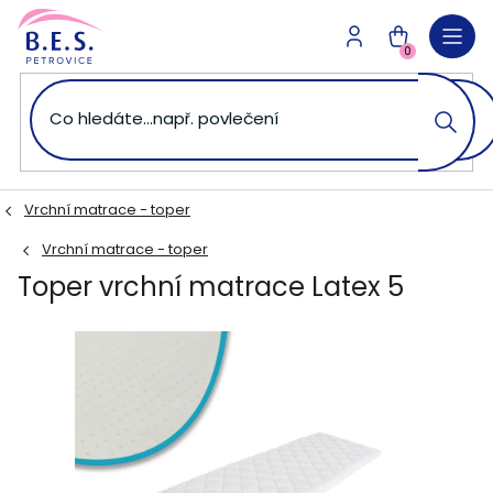
Přejít
na
NÁKUPNÍ
obsah
0
KOŠÍK
Vrchní matrace - toper
Vrchní matrace - toper
Toper vrchní matrace Latex 5