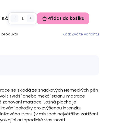
9 Kč
Přidat do košíku
k produktu
Kód:
Zvolte variantu
atrace se skládá ze značkových Německých pěn
volit tvrdší anebo měkčí stranu matrace
zonování matrace. Ložná plocha je
ování pokožky pro zvýšenou intenzitu
níkového tvaru (v místech největšího zatížení
ynikající ortopedické vlastnosti.