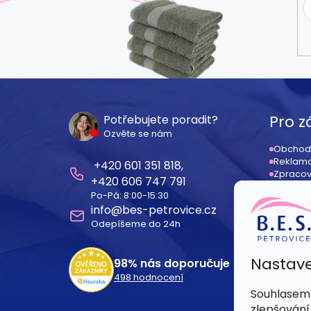
Z
á
Pro z
Potřebujete poradit?
Ozvěte se nám
p
Obchod
Reklama
601 351 818
a
Zpracov
606 747 791
Odstoup
Po-Pá: 8:00-15:30
Registr
t
info
@
bes-petrovice.cz
Dodací
Odepíšeme do 24h
í
Nastave
98%
nás doporučuje
498
hodnocení
Souhlasem 
zlepšování