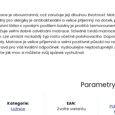
ace je oboustranná, což zaručuje její dlouhou životnost. M
ný pro alergiky je antibakteriální a velice přijemný na dotek
uzivní látka s vysokým podílem bavlny je prošitá termoroune
čuje velmi dobré odvětrání matrace. Středně tvrdá matrace 
o. Lze umístit na každý typ roštu včetně polohovacího. Doporu
ly. Matrace je velice příjemná a velmi pozitivně působí na 
ravá pro Váš kvalitní odpočinek. Vyzkoušejte nejdostupnější
íte jak moc si můžete svůj spánek vychutnat.
Parametr
Kategorie
:
EAN
:
PU
Ložnice
Zvolte variantu