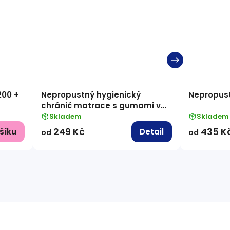
200 +
Nepropustný hygienický
Nepropust
chránič matrace s gumami v
rozích
Skladem
Skladem
249 Kč
435 K
šíku
Detail
od
od