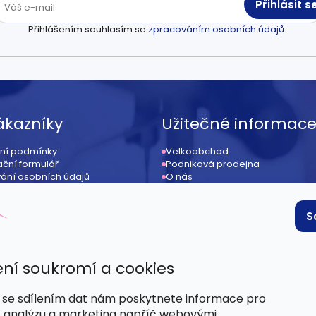
Přihlásit s
Přihlášením souhlasím se
zpracováním osobních údajů.
.
ákazníky
Užitečné informac
ní podmínky
Velkoobchod
ční formulář
Podniková prodejna
ání osobních údajů
O nás
ení od kupní smlouvy
Kontakt
ace
Provizní systém / affiliate
 podmínky
S
ní soukromí a cookies
se sdílením dat nám poskytnete informace pro
, analýzu a marketing napříč webovými