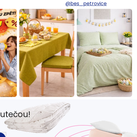
@bes_petrovice
eutečou!