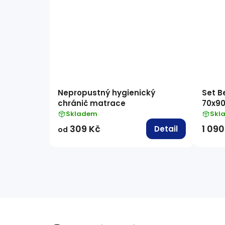
Nepropustný hygienický
Set B
chránič matrace
70x9
Skladem
Skl
309 Kč
1 090
Detail
od