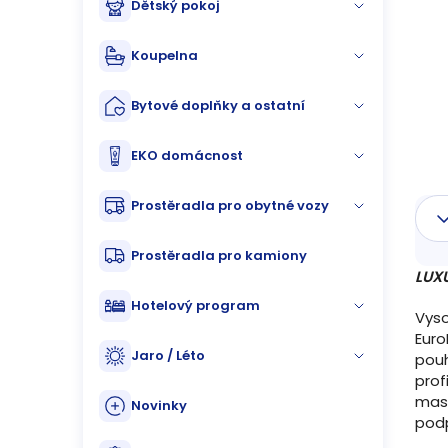
Dětský pokoj
n
n
Koupelna
í
Bytové doplňky a ostatní
p
EKO domácnost
a
Prostěradla pro obytné vozy
n
Prostěradla pro kamiony
e
LUX
Hotelový program
l
Vyso
Euro
Jaro / Léto
pou
prof
masá
Novinky
podp