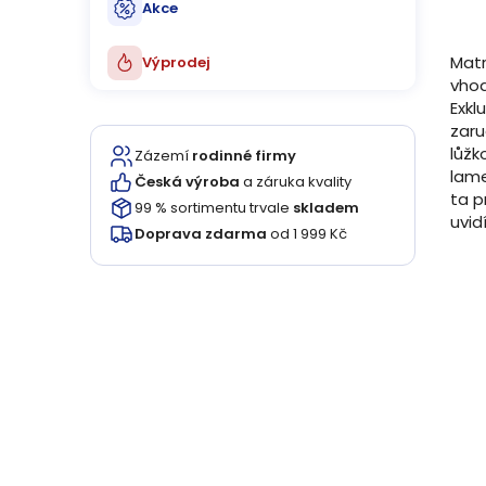
Akce
Matr
Výprodej
vhod
Exkl
zaru
lůžk
Zázemí
rodinné firmy
lame
Česká výroba
a záruka kvality
ta p
99 % sortimentu trvale
skladem
uvid
Doprava zdarma
od 1 999 Kč