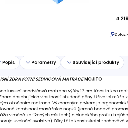
4 21
Měrná
cena:
Dotaz 
Popis
Parametry
Související produkty
USNÍ
ZDRAVOTNÍ SEDVIČOVÁ MATRACE
MOJITO
ce luxusní sendvičová matrace výšky 17 cm. Konstrukce m
Foam dosahujícich vlastností studené pěny. Uživatel může z
hým otočením matrace. Významným prvkem je ergonomické 
ilovaná kombinací masážních nopků (jemné bodové promasír
že v méně zatížených místech) a hlubokého profilu trojúhel
oruje uvolnění svalstva). Díky této konstrukci si zachovává v