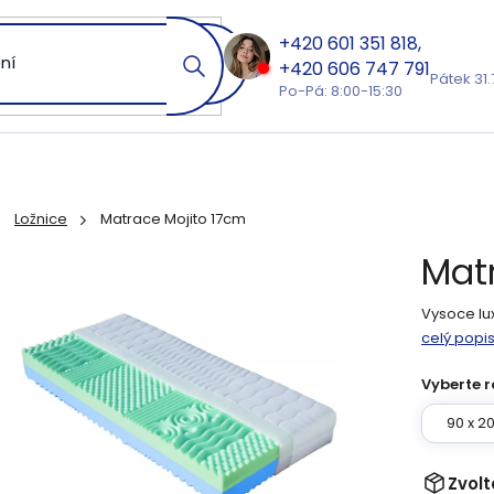
601 351 818
606 747 791
Pátek 31.
Po-Pá: 8:00-15:30
Ložnice
Matrace Mojito 17cm
ů
Mat
Vysoce lu
celý popi
Vyberte r
90 x 2
Zvolt