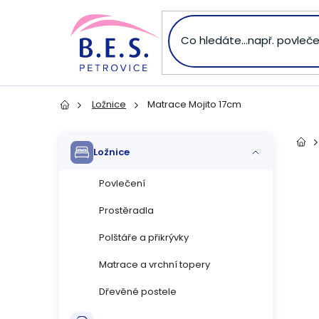
Přejít
na
obsah
Ložnice
Matrace Mojito 17cm
Domů
P
Přeskočit
Dom
Ložnice
kategorie
o
Povlečení
s
Prostěradla
t
Polštáře a přikrývky
r
Matrace a vrchní topery
Dřevěné postele
a