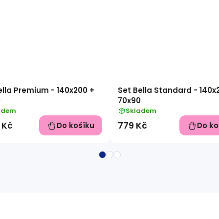
ella Premium - 140x200 +
Set Bella Standard - 140x
0
70x90
adem
Skladem
 Kč
779 Kč
Do košíku
Do ko