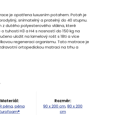
atrace je opatřena luxusním potahem. Potah je
, prodyšný, snímatelný a pratelný do 40 stupnu.
m z dutého polyesterového vlákna, které
o tuhosti H3 a H4 s nosností do 150 kg na
čeno uložit na lamelový rošt s 18ti a více
celkovou regeneraci organismu. Tato matrace je
 zdravotní ortopedickou matraci na trhu a
y
Materiál
:
Rozměr
:
R pěna
,
pěna
90 x 200 cm
,
80 x 200
Eurofoam®
cm