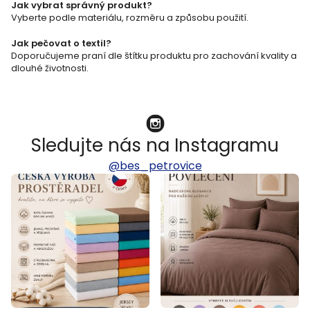
p
Jak vybrat správný produkt?
Vyberte podle materiálu, rozměru a způsobu použití.
i
s
Jak pečovat o textil?
Doporučujeme praní dle štítku produktu pro zachování kvality a
u
dlouhé životnosti.
Sledujte nás na Instagramu
@bes_petrovice