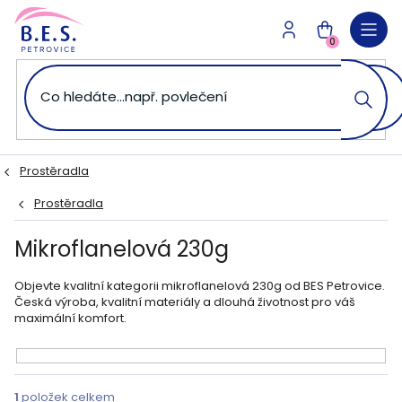
Přejít
na
NÁKUPNÍ
obsah
0
KOŠÍK
Prostěradla
Prostěradla
Mikroflanelová 230g
Objevte kvalitní kategorii mikroflanelová 230g od BES Petrovice.
Česká výroba, kvalitní materiály a dlouhá životnost pro váš
maximální komfort.
V
ý
1
položek celkem