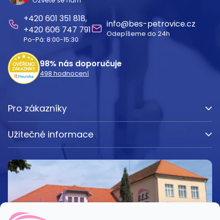
Ozvěte se nám
p
601 351 818
a
info
@
bes-petrovice.cz
606 747 791
Odepíšeme do 24h
t
Po-Pá: 8:00-15:30
í
98%
nás doporučuje
498
hodnocení
Pro zákazníky
Užitečné informace