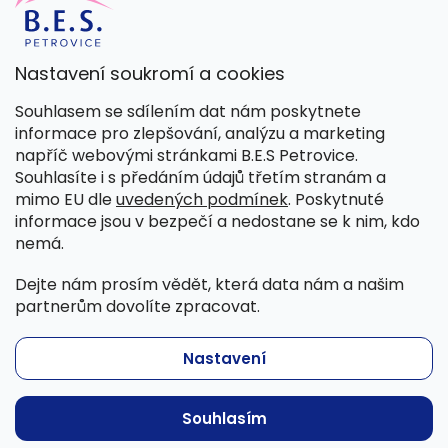
Nastavení soukromí a cookies
Kamenná prodejna
Souhlasem se sdílením dat nám poskytnete
Pondělí – Pátek 8:00 – 15:30
informace pro zlepšování, analýzu a marketing
Petrovice 42, 262 55 Petrovice
napříč webovými stránkami B.E.S Petrovice.
Více informací
Souhlasíte i s předáním údajů třetím stranám a
mimo EU dle
uvedených podmínek
. Poskytnuté
informace jsou v bezpečí a nedostane se k nim, kdo
nemá.
Dejte nám prosím vědět, která data nám a našim
partnerům dovolíte zpracovat.
Nastavení
Copyright 2026
B.E.S. - Petrovice, s.r.o.
. Všechna práva
Souhlasím
vyhrazena.
Běžíme na
Shoptet
| Nakódoval
Shopcode