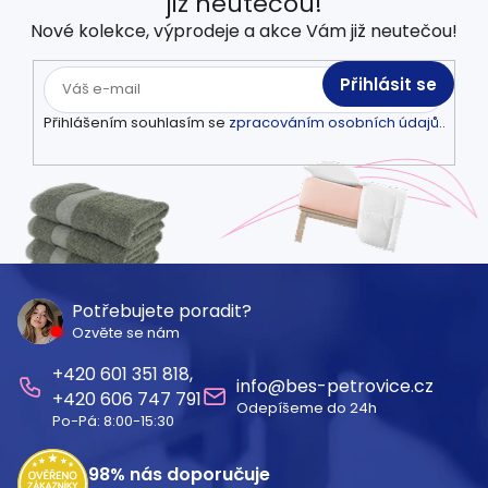
již neutečou!
Nové kolekce, výprodeje a akce Vám již neutečou!
Přihlásit se
Přihlášením souhlasím se
zpracováním osobních údajů.
.
Z
á
Potřebujete poradit?
Ozvěte se nám
p
601 351 818
a
info
@
bes-petrovice.cz
606 747 791
Odepíšeme do 24h
t
Po-Pá: 8:00-15:30
í
98%
nás doporučuje