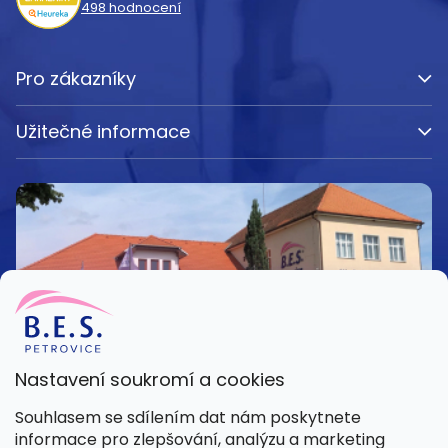
498
hodnocení
Pro zákazníky
Užitečné informace
Nastavení soukromí a cookies
Kamenná prodejna
Souhlasem se sdílením dat nám poskytnete
Pondělí – Pátek 8:00 – 15:30
informace pro zlepšování, analýzu a marketing