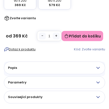
90 x 200
180 x 200
369 Kč
579 Kč
Zvolte variantu
od
369 Kč
Přidat do košíku
Měrná
cena:
Dotaz k produktu
Kód:
Zvolte variantu
Popis
Parametry
Související produkty