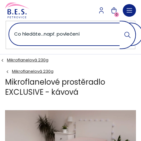
Přejít
na
NÁKUPNÍ
obsah
0
KOŠÍK
Mikroflanelová 230g
Mikroflanelová 230g
Mikroflanelové prostěradlo
EXCLUSIVE - kávová