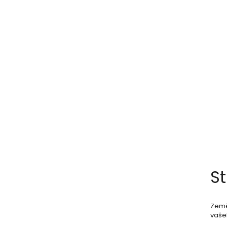
St
Země
vašeh