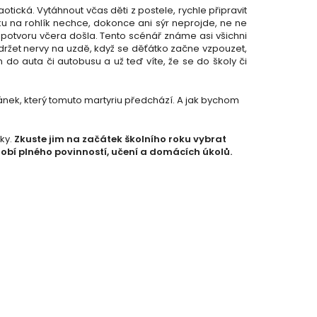
ická. Vytáhnout včas děti z postele, rychle připravit
nku na rohlík nechce, dokonce ani sýr neprojde, ne ne
a potvoru včera došla. Tento scénář známe asi všichni
držet nervy na uzdě, když se děťátko začne vzpouzet,
 do auta či autobusu a už teď víte, že se do školy či
spánek, který tomuto martyriu předchází. A jak bychom
tky.
Zkuste jim na začátek školního roku vybrat
obí plného povinností, učení a domácích úkolů.