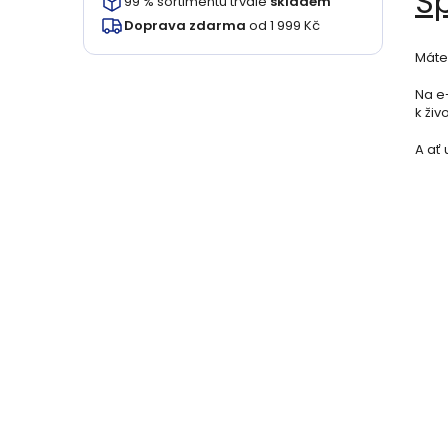
S
99 % sortimentu trvale
skladem
Doprava zdarma
od 1 999 Kč
Máte 
Na e-
k ži
A ať 