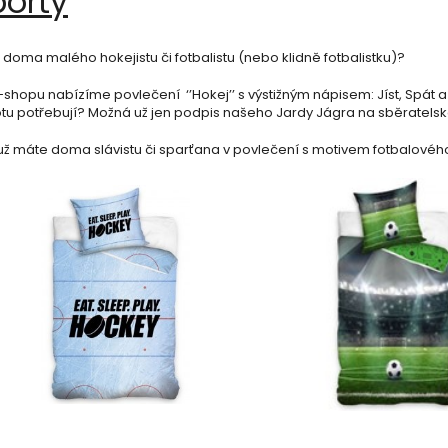
porty
doma malého hokejistu či fotbalistu (nebo klidně fotbalistku)?
shopu nabízíme povlečení ‘’Hokej’’ s výstižným nápisem: Jíst, Spát a
votu potřebují? Možná už jen podpis našeho Jardy Jágra na sběratelsk
už máte doma slávistu či sparťana v povlečení s motivem fotbalového 