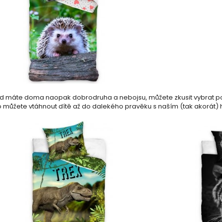
d máte doma naopak dobrodruha a nebojsu, můžete zkusit vybrat po
 můžete vtáhnout dítě až do dalekého pravěku s naším (tak akorát)