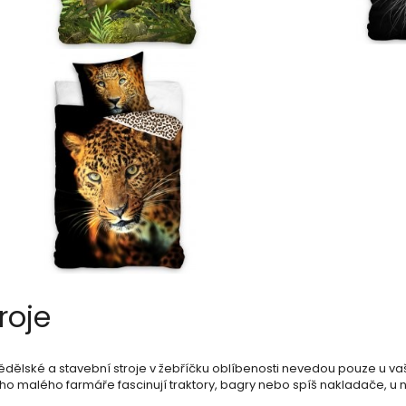
roje
dělské a stavební stroje v žebříčku oblíbenosti nevedou pouze u va
o malého farmáře fascinují traktory, bagry nebo spíš nakladače, u ná