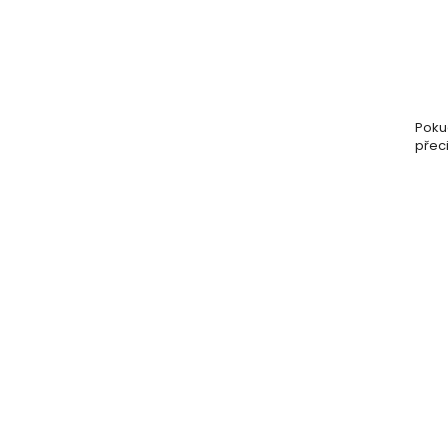
Poku
přec