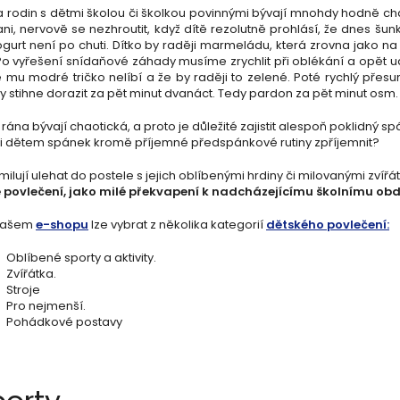
 rodin s dětmi školou či školkou povinnými bývají mnohdy hodně chaot
ani, nervově se nezhroutit, když dítě rezolutně prohlásí, že dnes šu
jogurt není po chuti. Dítko by raději marmeládu, která zrovna jako n
Po vyřešení snídaňové záhady musíme zrychlit při oblékání a opět u
 mu modré tričko nelíbí a že by raději to zelené. Poté rychlý přesun
y stihne dorazit za pět minut dvanáct. Tedy pardon za pět minut osm.
rána bývají chaotická, a proto je důležité zajistit alespoň poklidný 
i dětem spánek kromě příjemné předspánkové rutiny zpříjemnit?
milují ulehat do postele s jejich oblíbenými hrdiny či milovanými zvířá
 povlečení, jako milé překvapení k nadcházejícímu školnímu obd
našem
e-shopu
lze vybrat z několika kategorií
dětského povlečení
:
Oblíbené sporty a aktivity.
Zvířátka.
Stroje
Pro nejmenší.
Pohádkové postavy