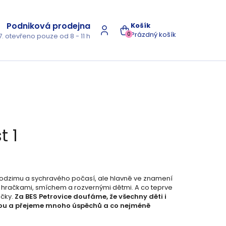
Podniková prodejna
NÁKUPNÍ
Prázdný košík
0
7. otevřeno pouze od 8 - 11 h
KOŠÍK
t 1
podzimu a sychravého počasí, ale hlavně ve znamení
ní hračkami, smíchem a rozvernými dětmi. A co teprve
ičky.
Za BES Petrovice doufáme, že všechny děti i
ohou a přejeme mnoho úspěchů a co nejméně