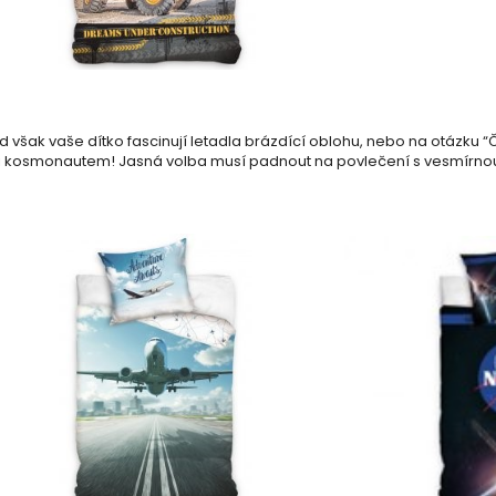
d však vaše dítko fascinují letadla brázdící oblohu, nebo na otázku
i kosmonautem! Jasná volba musí padnout na povlečení s vesmírnou