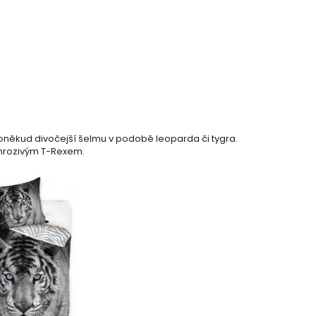
někud divočejší šelmu v podobě leoparda či tygra.
 hrozivým T-Rexem.