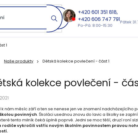
601 351 818
606 747 791
Pátek 31.
Po-Pá: 8:00-15:30
st 1
Naše produkty
Dětská kolekce povlečení - část 1
ů
tská kolekce povlečení - čás
.2021
el k nám měsíc září a ten se nenese jen ve znamení nadcházejícího 
 školou povinných
. Školáci usednou znovu do lavic a školky se zapl
 které tento milník čeká úplně poprvé. Jedni se moc těší, druzí roní slz
ch rodiče vykročili vstříc novým školním povinnostem pravou n
stí.