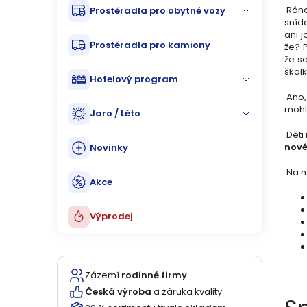
n
Rána
Prostěradla pro obytné vozy
sníd
n
ani 
Prostěradla pro kamiony
že? 
že se
í
školk
Hotelový program
p
Ano, 
mohl
Jaro / Léto
a
Děti 
nové
Novinky
n
Na 
e
Akce
l
Výprodej
Zázemí
rodinné firmy
Česká výroba
a záruka kvality