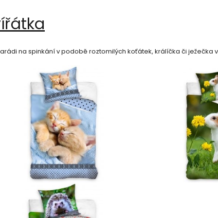
ířátka
rádi na spinkání v podobě roztomilých koťátek, králíčka či ježečka 