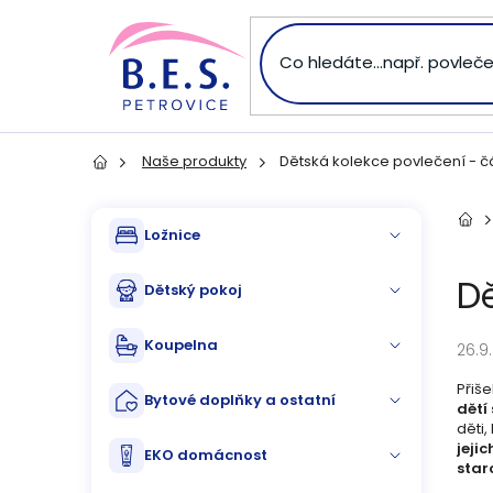
Přejít
na
obsah
Naše produkty
Dětská kolekce povlečení - čá
Domů
P
Přeskočit
Dom
Ložnice
kategorie
o
Dě
Dětský pokoj
s
Koupelna
26.9
t
Přiš
Bytové doplňky a ostatní
r
dětí
děti,
jeji
a
EKO domácnost
staro