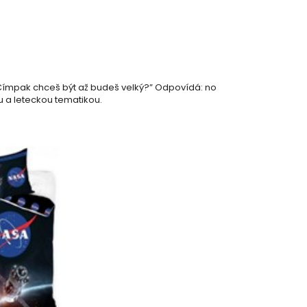
 “Čímpak chceš být až budeš velký?” Odpovídá: no
 a leteckou tematikou.