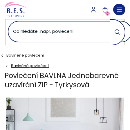
Přejít
na
NÁKUPNÍ
obsah
0
KOŠÍK
Bavlněné povlečení
Bavlněné povlečení
Povlečení BAVLNA Jednobarevné
uzavírání ZIP - Tyrkysová