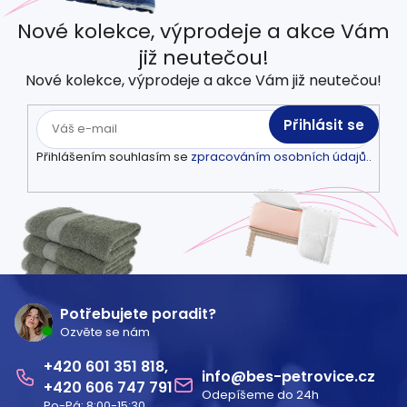
Nové kolekce, výprodeje a akce Vám
již neutečou!
Nové kolekce, výprodeje a akce Vám již neutečou!
Přihlásit se
Přihlášením souhlasím se
zpracováním osobních údajů.
.
Z
á
Potřebujete poradit?
Ozvěte se nám
p
601 351 818
a
info
@
bes-petrovice.cz
606 747 791
Odepíšeme do 24h
t
Po-Pá: 8:00-15:30