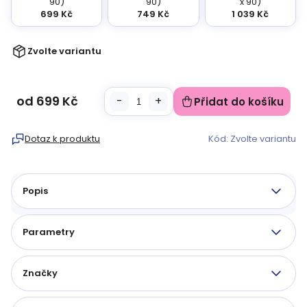
90)
90)
x 90)
699 Kč
749 Kč
1 039 Kč
Zvolte variantu
od
699 Kč
Přidat do košíku
Měrná
cena:
Dotaz k produktu
Kód:
Zvolte variantu
Popis
Parametry
Značky