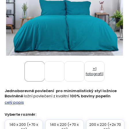
+1
fotografíí
Jednobarevné povlečení pro minimalistický styl ložnice
Bavlněné
ložní povlečení z kvalitní
100% bavlny popelín
celý popis
Vyberte rozměr:
140 x 200 (+70 x
140 x 220 (+70 x
200 x 220 (+2x 70