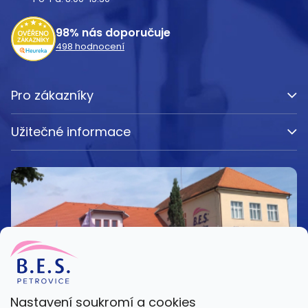
í
98%
nás doporučuje
498
hodnocení
Pro zákazníky
Užitečné informace
Nastavení soukromí a cookies
Kamenná prodejna