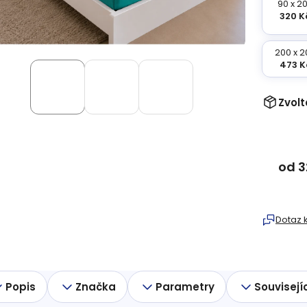
90 x 2
320 K
200 x 2
473 K
Zvolt
od
3
Měrná
cena:
Dotaz 
Popis
Značka
Parametry
Souvisejí