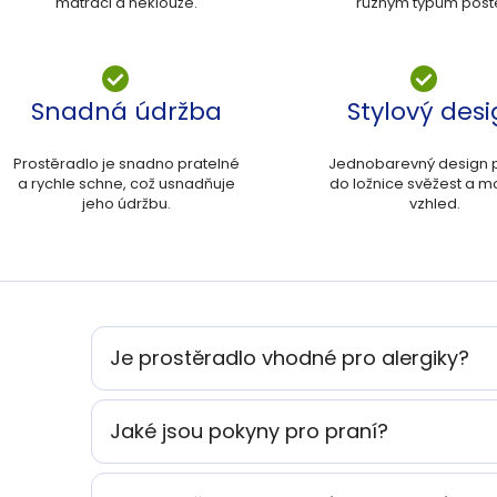
matraci a neklouže.
různým typům poste
Snadná údržba
Stylový des
Prostěradlo je snadno pratelné
Jednobarevný design p
a rychle schne, což usnadňuje
do ložnice svěžest a m
jeho údržbu.
vzhled.
Je prostěradlo vhodné pro alergiky?
Jaké jsou pokyny pro praní?