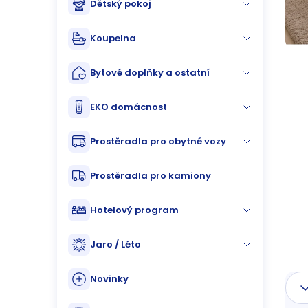
Dětský pokoj
n
n
Koupelna
í
Bytové doplňky a ostatní
p
EKO domácnost
a
Prostěradla pro obytné vozy
n
Prostěradla pro kamiony
e
Hotelový program
l
Jaro / Léto
Novinky