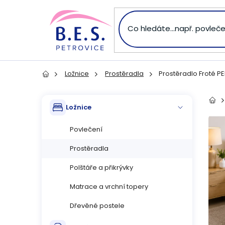
Přejít
na
obsah
Ložnice
Prostěradla
Prostěradlo Froté PE
Domů
P
Přeskočit
Dom
Ložnice
kategorie
o
Povlečení
s
Prostěradla
t
Polštáře a přikrývky
r
Matrace a vrchní topery
Dřevěné postele
a