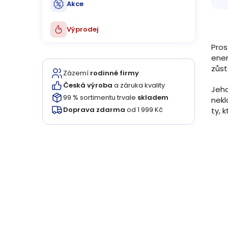
Akce
Výprodej
Pros
ener
zůst
Zázemí
rodinné firmy
Česká výroba
a záruka kvality
Jeh
99 % sortimentu trvale
skladem
nekl
Doprava zdarma
od 1 999 Kč
ty, 