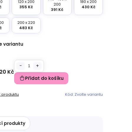
00
120 x 200
180 x 200
200
č
355 Kč
430 Kč
391 Kč
00
200 x 220
č
483 Kč
e variantu
20 Kč
Přidat do košíku
k produktu
Kód:
Zvolte variantu
cí produkty