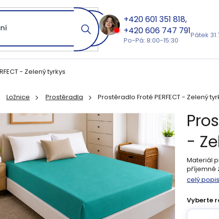
601 351 818
606 747 791
Pátek 31.
Po-Pá: 8:00-15:30
RFECT - Zelený tyrkys
Ložnice
Prostěradla
Prostěradlo Froté PERFECT - Zelený tyr
ů
Pros
- Ze
Materiál 
příjemně z
celý popi
Vyberte r