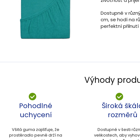
životnost a příj
Dostupné v různ
cm, se hodí na r
perfektní přilnutí
Výhody prod
Pohodlné
Široká škál
uchycení
rozměrů
Všitá guma zajišťuje, že
Dostupné v šesti růz
prostěradlo pevně drží na
velikostech, aby vyho