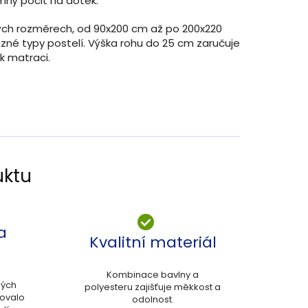
emný pocit na dotek.
ých rozměrech, od 90x200 cm až po 200x220
ůzné typy postelí. Výška rohu do 25 cm zaručuje
 k matraci.
uktu
a
Kvalitní materiál
Kombinace bavlny a
ných
polyesteru zajišťuje měkkost a
vovalo
odolnost.