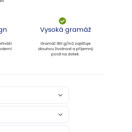
lí.
ign
Vysoká gramáž
řináší
Gramáž 180 g/m2 zajišťuje
oderní
dlouhou životnost a příjemný
pocit na dotek.