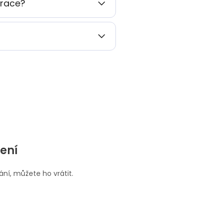
trace?
ení
ní, můžete ho vrátit.