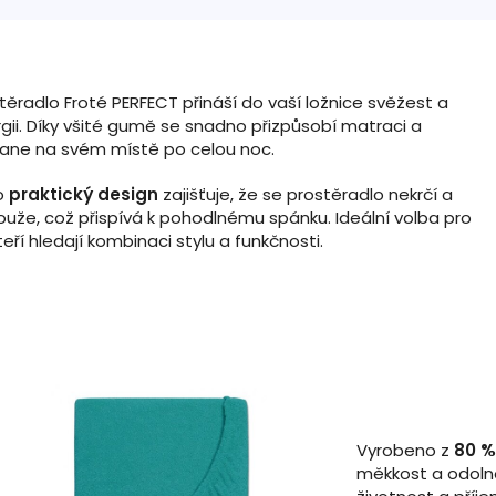
těradlo Froté PERFECT přináší do vaší ložnice svěžest a
gii. Díky všité gumě se snadno přizpůsobí matraci a
ane na svém místě po celou noc.
o
praktický design
zajišťuje, že se prostěradlo nekrčí a
ouže, což přispívá k pohodlnému spánku. Ideální volba pro
kteří hledají kombinaci stylu a funkčnosti.
Vyrobeno z
80 %
měkkost a odolno