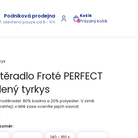
Podniková prodejna
NÁKUPNÍ
Prázdný košík
0
7. otevřeno pouze od 8 - 11 h
KOŠÍK
kys
těradlo Froté PERFECT
lený tyrkys
prostěradel: 80% bavlna a 20% polyester. V zimě
ahřejí, v létě zase oceníte jejich savost.
s
ozměr:
140 - 160 x