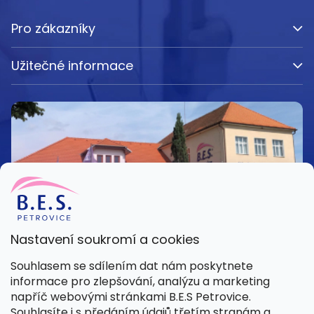
Pro zákazníky
Užitečné informace
Nastavení soukromí a cookies
Kamenná prodejna
Souhlasem se sdílením dat nám poskytnete
Pondělí – Pátek 8:00 – 15:30
informace pro zlepšování, analýzu a marketing
Petrovice 42, 262 55 Petrovice
napříč webovými stránkami B.E.S Petrovice.
Více informací
Souhlasíte i s předáním údajů třetím stranám a