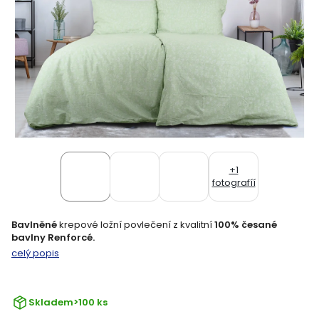
+1
fotografíí
Bavlněné
krepové ložní povlečení z kvalitní
100% česané
bavlny Renforcé.
celý popis
Skladem
>100 ks