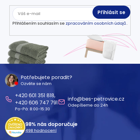
Přihlásit se
Přihlášením souhlasím se
zpracováním osobních údajů.
.
Z
á
Potřebujete poradit?
Ozvěte se nám
p
601 351 818
a
info
@
bes-petrovice.cz
606 747 791
Odepíšeme do 24h
t
Po-Pá: 8:00-15:30
í
98%
nás doporučuje
498
hodnocení