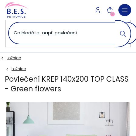
Přejít
na
NÁKUPNÍ
obsah
0
KOŠÍK
Ložnice
Ložnice
Povlečení KREP 140x200 TOP CLASS
- Green flowers