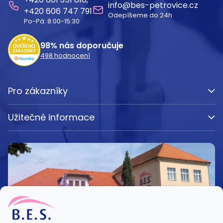
a
info
@
bes-petrovice.cz
606 747 791
Odepíšeme do 24h
t
Po-Pá: 8:00-15:30
í
98%
nás doporučuje
498
hodnocení
Pro zákazníky
Užitečné informace