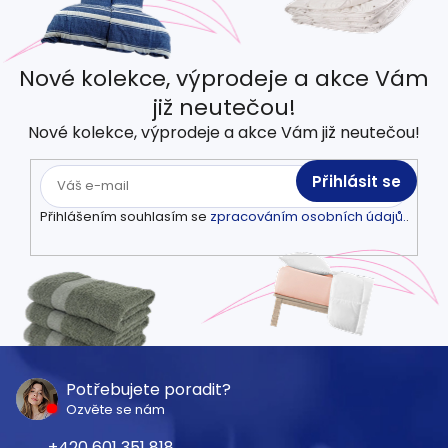
Nové kolekce, výprodeje a akce Vám
již neutečou!
Nové kolekce, výprodeje a akce Vám již neutečou!
Přihlásit se
Přihlášením souhlasím se
zpracováním osobních údajů.
.
Z
á
Potřebujete poradit?
Ozvěte se nám
p
601 351 818