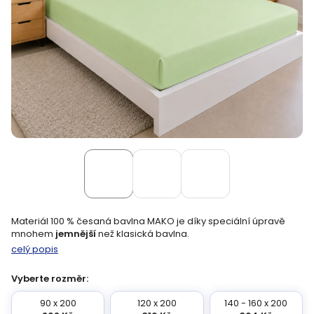
Materiál 100 % česaná bavlna MAKO je díky speciální úpravě
mnohem
jemnější
než klasická bavlna.
celý popis
Vyberte rozměr:
90 x 200
120 x 200
140 - 160 x 200