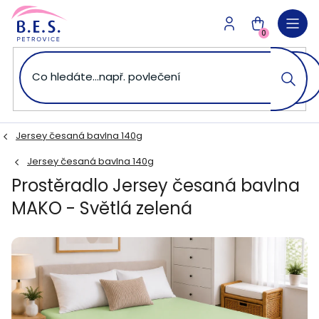
Přejít
na
NÁKUPNÍ
obsah
0
KOŠÍK
Jersey česaná bavlna 140g
Jersey česaná bavlna 140g
Prostěradlo Jersey česaná bavlna
MAKO - Světlá zelená