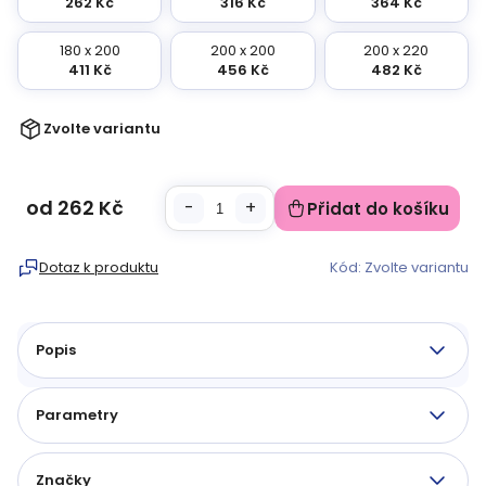
262 Kč
316 Kč
364 Kč
180 x 200
200 x 200
200 x 220
411 Kč
456 Kč
482 Kč
Zvolte variantu
od
262 Kč
Přidat do košíku
Měrná
cena:
Dotaz k produktu
Kód:
Zvolte variantu
Popis
Parametry
Značky