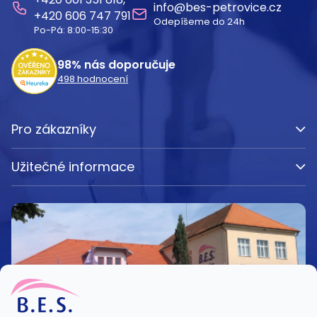
a
info
@
bes-petrovice.cz
606 747 791
Odepíšeme do 24h
t
Po-Pá: 8:00-15:30
í
98%
nás doporučuje
498
hodnocení
Pro zákazníky
Užitečné informace