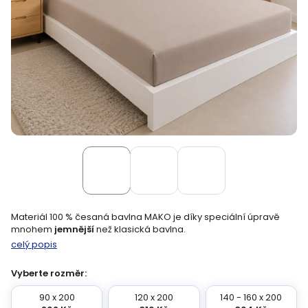
Materiál 100 % česaná bavlna MAKO je díky speciální úpravě
mnohem
jemnější
než klasická bavlna.
celý popis
Vyberte rozměr:
90 x 200
120 x 200
140 - 160 x 200