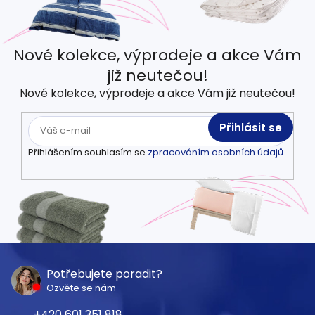
Nové kolekce, výprodeje a akce Vám
již neutečou!
Nové kolekce, výprodeje a akce Vám již neutečou!
Přihlásit se
Přihlášením souhlasím se
zpracováním osobních údajů.
.
Z
á
Potřebujete poradit?
Ozvěte se nám
p
601 351 818