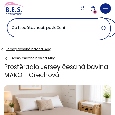
Přejít
na
NÁKUPNÍ
obsah
0
KOŠÍK
Jersey česaná bavlna 140g
Jersey česaná bavlna 140g
Prostěradlo Jersey česaná bavlna
MAKO - Ořechová