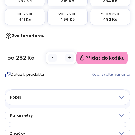
262 Kč
316 Kč
364 Kč
180 x 200
200 x 200
200 x 220
411 Kč
456 Kč
482 Kč
Zvolte variantu
od
262 Kč
Přidat do košíku
Měrná
cena:
Dotaz k produktu
Kód:
Zvolte variantu
Popis
Parametry
Značky