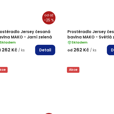
od
až
–25 %
rostěradlo Jersey česaná
Prostěradlo Jersey če
vlna MAKO - Jarní zelená
bavlna MAKO - Světlá 
Skladem
Skladem
262 Kč
262 Kč
Detail
D
d
/ ks
od
/ ks
kce
Akce