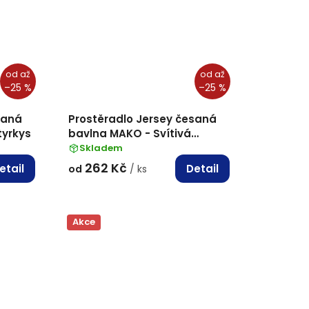
od
až
od
až
–25 %
–25 %
saná
Prostěradlo Jersey česaná
tyrkys
bavlna MAKO - Svítivá
zelená
Skladem
262 Kč
etail
Detail
od
/ ks
Akce