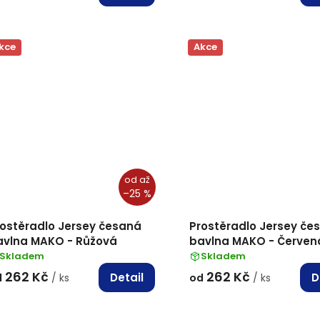
kce
Akce
od
až
–25 %
rostěradlo Jersey česaná
Prostěradlo Jersey če
avlna MAKO - Růžová
bavlna MAKO - Červen
Skladem
Skladem
262 Kč
262 Kč
Detail
D
d
/ ks
od
/ ks