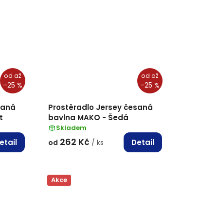
od
až
od
až
–25 %
–25 %
saná
Prostěradlo Jersey česaná
t
bavlna MAKO - Šedá
Skladem
262 Kč
etail
Detail
od
/ ks
Akce