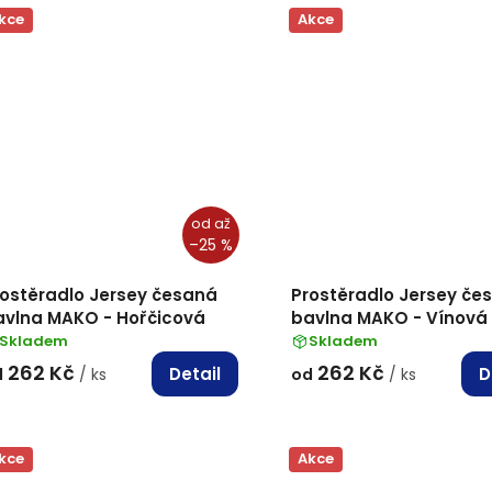
kce
Akce
od
až
–25 %
rostěradlo Jersey česaná
Prostěradlo Jersey če
avlna MAKO - Hořčicová
bavlna MAKO - Vínová
Skladem
Skladem
262 Kč
262 Kč
Detail
D
d
/ ks
od
/ ks
kce
Akce