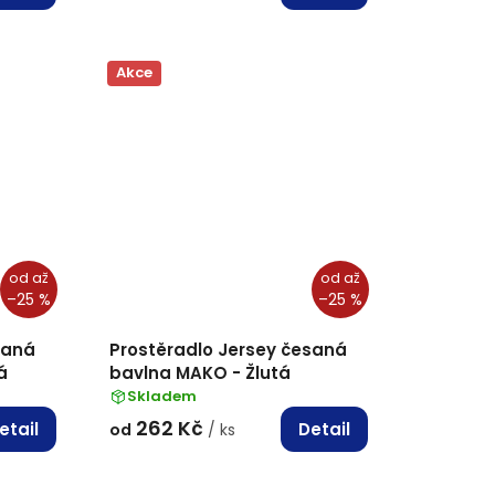
Akce
od
až
od
až
–25 %
–25 %
saná
Prostěradlo Jersey česaná
á
bavlna MAKO - Žlutá
Skladem
262 Kč
etail
Detail
od
/ ks