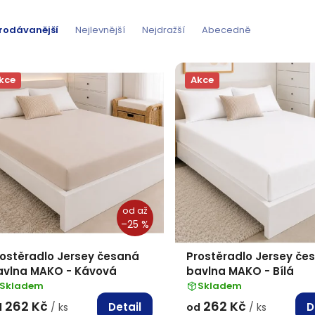
rodávanější
Nejlevnější
Nejdražší
Abecedně
kce
Akce
od
až
–25 %
rostěradlo Jersey česaná
Prostěradlo Jersey če
avlna MAKO - Kávová
bavlna MAKO - Bílá
Skladem
Skladem
262 Kč
262 Kč
Detail
D
d
/ ks
od
/ ks