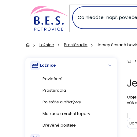
Přejít
na
obsah
Ložnice
Prostěradla
Jersey česaná bavl
Domů
P
Přeskočit
Dom
Ložnice
kategorie
o
Povlečení
J
s
Prostěradla
Objev
t
Polštáře a přikrývky
váš 
r
Matrace a vrchní topery
V
Bar
Dřevěné postele
a
ý