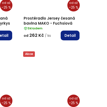
od
až
od
až
–25 %
–25 %
saná
Prostěradlo Jersey česaná
yrkys
bavlna MAKO - Fuchsiová
Skladem
262 Kč
etail
Detail
od
/ ks
Akce
od
až
od
až
–25 %
–25 %