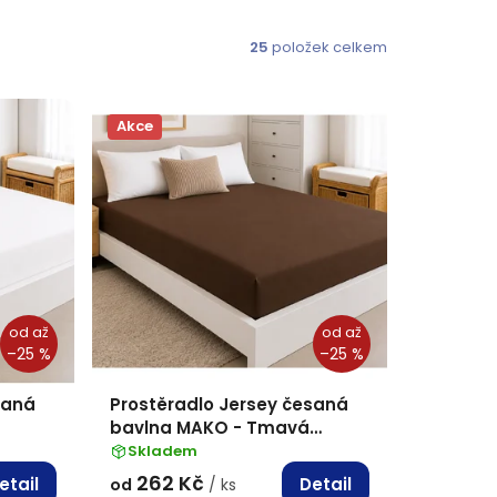
25
položek celkem
Akce
od
až
od
až
–25 %
–25 %
saná
Prostěradlo Jersey česaná
bavlna MAKO - Tmavá
hnědá
Skladem
262 Kč
etail
Detail
od
/ ks