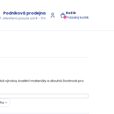
Podniková prodejna
NÁKUPNÍ
Prázdný košík
0
7. otevřeno pouze od 8 - 11 h
KOŠÍK
ká výroba, kvalitní materiály a dlouhá životnost pro
ohu