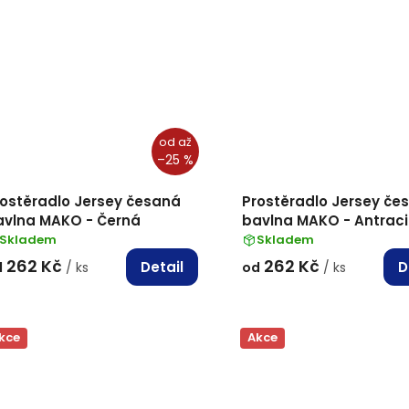
od
až
–25 %
rostěradlo Jersey česaná
Prostěradlo Jersey če
avlna MAKO - Černá
bavlna MAKO - Antraci
Skladem
Skladem
262 Kč
262 Kč
Detail
D
d
/ ks
od
/ ks
kce
Akce