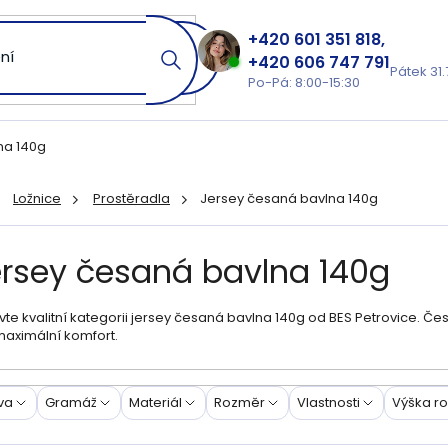
601 351 818
606 747 791
Pátek 31.
Po-Pá: 8:00-15:30
na 140g
Ložnice
Prostěradla
Jersey česaná bavlna 140g
ů
ersey česaná bavlna 140g
te kvalitní kategorii jersey česaná bavlna 140g od BES Petrovice. Čes
maximální komfort.
va
Gramáž
Materiál
Rozměr
Vlastnosti
Výška r