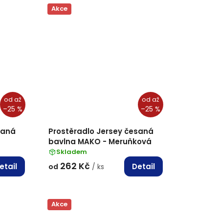
Akce
od
až
od
až
–25 %
–25 %
saná
Prostěradlo Jersey česaná
bavlna MAKO - Meruňková
Skladem
262 Kč
etail
Detail
od
/ ks
Akce