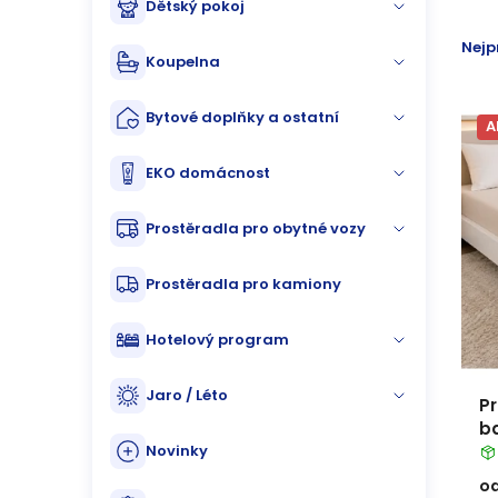
Dětský pokoj
n
p
Ř
Nejp
n
Koupelna
i
a
í
s
Bytové doplňky a ostatní
z
A
p
p
e
EKO domácnost
a
r
n
Prostěradla pro obytné vozy
n
o
í
Prostěradla pro kamiony
e
d
p
Hotelový program
l
u
r
Jaro / Léto
k
P
o
b
t
Novinky
d
o