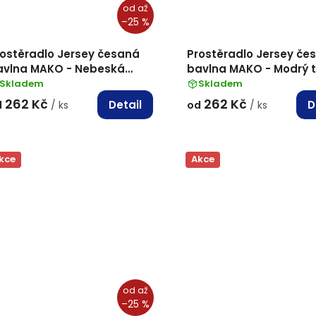
od
až
–25 %
rostěradlo Jersey česaná
Prostěradlo Jersey če
avlna MAKO - Nebeská
bavlna MAKO - Modrý t
odrá
Skladem
Skladem
262 Kč
262 Kč
Detail
D
d
/ ks
od
/ ks
kce
Akce
od
až
–25 %