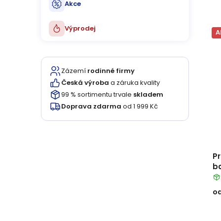
ů
u
Akce
k
Výprodej
A
t
ů
Zázemí
rodinné firmy
Česká výroba
a záruka kvality
99 % sortimentu trvale
skladem
Doprava zdarma
od 1 999 Kč
P
b
o