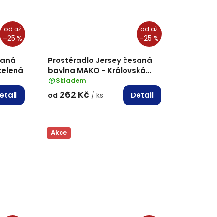
od
až
od
až
–25 %
–25 %
saná
Prostěradlo Jersey česaná
zelená
bavlna MAKO - Královská
modrá
Skladem
262 Kč
etail
Detail
od
/ ks
Akce