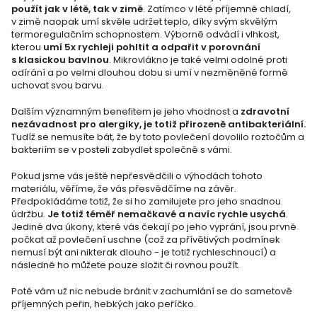
použít jak v létě, tak v zimě
. Zatímco v létě příjemně chladí,
v zimě naopak umí skvěle udržet teplo, díky svým skvělým
termoregulačním schopnostem. Výborně odvádí i vlhkost,
kterou
umí 5x rychleji pohltit a odpařit v porovnání
s klasickou bavlnou
. Mikrovlákno je také velmi odolné proti
odírání a po velmi dlouhou dobu si umí v nezměněné formě
uchovat svou barvu.
Dalším významným benefitem je jeho vhodnost a
zdravotní
nezávadnost pro alergiky, je totiž přirozeně antibakteriální.
Tudíž se nemusíte bát, že by toto povlečení dovolilo roztočům a
bakteriím se v posteli zabydlet společně s vámi.
Pokud jsme vás ještě nepřesvědčili o výhodách tohoto
materiálu, věříme, že vás přesvědčíme na závěr.
Předpokládáme totiž, že si ho zamilujete pro jeho snadnou
údržbu.
Je totiž téměř nemačkavé a navíc rychle usychá
.
Jediné dva úkony, které vás čekají po jeho vyprání, jsou prvně
počkat až povlečení uschne (což za přívětivých podmínek
nemusí být ani nikterak dlouho - je totiž rychleschnoucí) a
následně ho můžete pouze složit či rovnou použít.
Poté vám už nic nebude bránit v zachumlání se do sametově
příjemných peřin, hebkých jako peříčko.