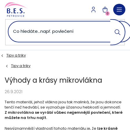
Přejít
na
NÁKUPNÍ
obsah
0
KOŠÍK
Tipy a triky
Tipy a triky
Výhody a krásy mikrovlákna
26.9.2021
Tento materiál, jehož vlákna jsou tak malinká, že jsou dokonce
tenčí než hedvábí, se vyznačuje úžasnou hebkostí a jemností.
Z mikrovlákna se vyrábí vůbec nejjemnější povlečení, které
můžete na trhu najít.
Nejvýznamnější vlastností tohoto materiálu je, že
lze krásně