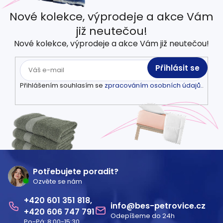
Nové kolekce, výprodeje a akce Vám
již neutečou!
Nové kolekce, výprodeje a akce Vám již neutečou!
Přihlásit se
Přihlášením souhlasím se
zpracováním osobních údajů.
.
Z
á
Potřebujete poradit?
Ozvěte se nám
p
601 351 818
a
info
@
bes-petrovice.cz
606 747 791
Odepíšeme do 24h
t
Po-Pá: 8:00-15:30