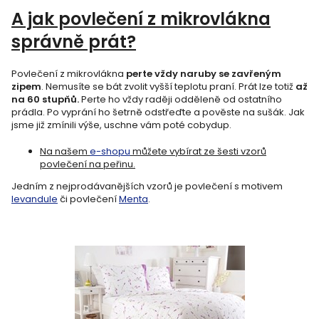
A jak povlečení z mikrovlákna
správně prát?
Povlečení z mikrovlákna
perte vždy naruby se zavřeným
zipem
. Nemusíte se bát zvolit vyšší teplotu praní. Prát lze totiž
až
na 60 stupňů.
Perte ho vždy raději odděleně od ostatního
prádla. Po vyprání ho šetrně odstřeďte a pověste na sušák. Jak
jsme již zmínili výše, uschne vám poté cobydup.
Na našem
e-shopu
můžete vybírat ze šesti vzorů
povlečení na peřinu.
Jedním z nejprodávanějších vzorů je povlečení s motivem
levandule
či povlečení
Menta
.