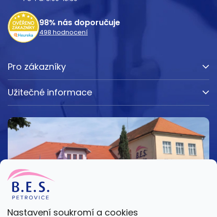
í
98%
nás doporučuje
498
hodnocení
Pro zákazníky
Užitečné informace
Nastavení soukromí a cookies
Kamenná prodejna