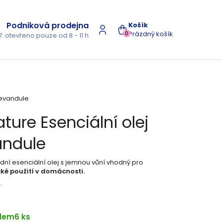
Podniková prodejna
NÁKUPNÍ
Prázdný košík
0
7. otevřeno pouze od 8 - 11 h
KOŠÍK
 Levandule
ature Esenciální olej
andule
dní esenciální olej s jemnou vůní vhodný pro
ké použití v domácnosti.
s
dem
6 ks