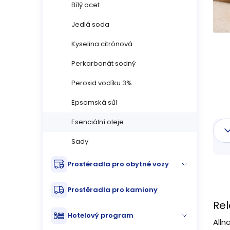
n
Bílý ocet
Jedlá soda
n
Kyselina citrónová
í
Perkarbonát sodný
p
Peroxid vodíku 3%
a
Epsomská sůl
n
Esenciální oleje
e
Sady
l
Prostěradla pro obytné vozy
Prostěradla pro kamiony
Re
Hotelový program
Alln