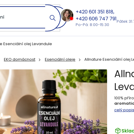
601 351 818
606 747 791
Pátek 31.
Po-Pá: 8:00-15:30
re Esenciální olej Levandule
EKO domácnost
Esenciální oleje
Allnature Esenciální olej
ů
Alln
Lev
100% příro
aromatic
celý popi
Skla