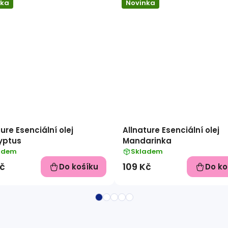
nka
Novinka
ure Esenciální olej
Allnature Esenciální olej
yptus
Mandarinka
adem
Skladem
Kč
109 Kč
Do košíku
Do ko