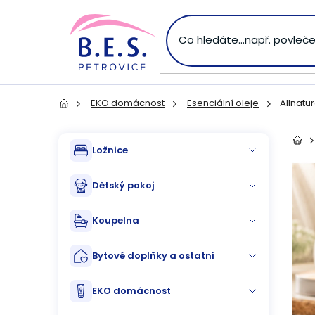
Přejít
na
obsah
EKO domácnost
Esenciální oleje
Allnatu
Domů
P
Přeskočit
Dom
Ložnice
kategorie
o
Dětský pokoj
s
Koupelna
t
Bytové doplňky a ostatní
r
a
EKO domácnost