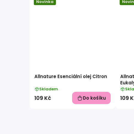
Novinka
Novi
Allnature Esenciální olej Citron
Allnat
Eukal
Skladem
Skl
109 Kč
109 
Do košíku