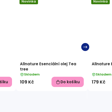
Novinka
Novinka
Allnature Esenciální olej Tea
Allnature
tree
Skladem
Skladem
109 Kč
179 Kč
šíku
Do košíku