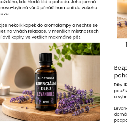
každého, kdo hledá klid a pohodu. Jeho jemná
inovo-bylinná vůně přináší harmonii do vašeho
ova.
ijte několik kapek do aromalampy a nechte se
et na vlnách relaxace. V menších místnostech
í dvě kapky, ve větších maximálně pět.
Bezp
poh
Díky
1
použív
a vyhn
Levand
domác
podpo