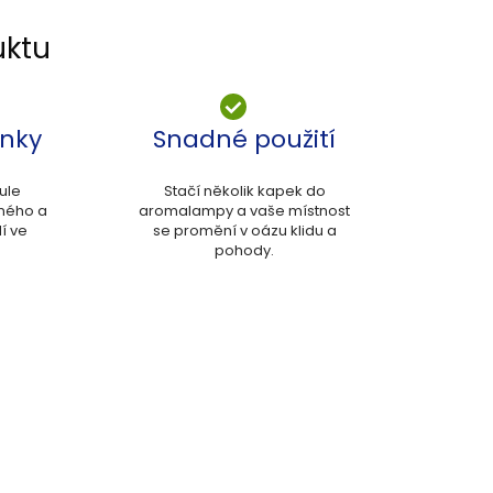
uktu
inky
Snadné použití
ule
Stačí několik kapek do
dného a
aromalampy a vaše místnost
í ve
se promění v oázu klidu a
pohody.