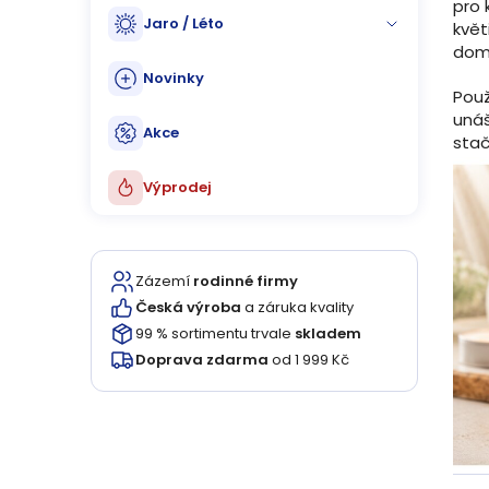
pro 
Jaro / Léto
květ
dom
Novinky
Použ
unáš
Akce
stač
Výprodej
Zázemí
rodinné firmy
Česká výroba
a záruka kvality
99 % sortimentu trvale
skladem
Doprava zdarma
od 1 999 Kč