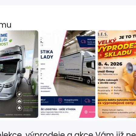
amu
lekce, výprodeje a akce Vám již n