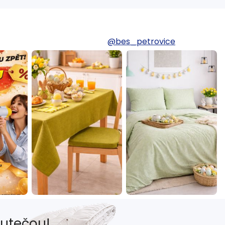
@bes_petrovice
eutečou!