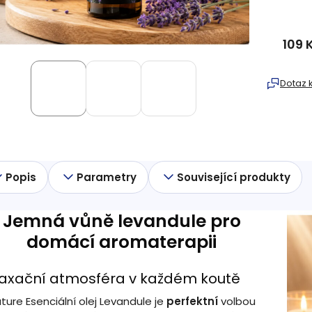
109 
Měrná
cena:
Dotaz 
Popis
Parametry
Související produkty
Jemná vůně levandule pro
domácí aromaterapii
laxační atmosféra v každém koutě
ature Esenciální olej Levandule je
perfektní
volbou