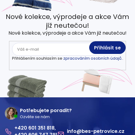
Nové kolekce, výprodeje a akce Vám
již neutečou!
Nové kolekce, výprodeje a akce Vám již neutečou!
Přihlásit se
Přihlášením souhlasím se
zpracováním osobních údajů.
.
Z
á
Potřebujete poradit?
Ozvěte se nám
p
601 351 818
a
info
@
bes-petrovice.cz
606 747 791