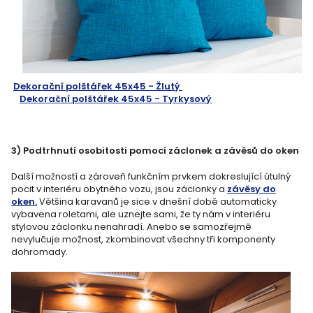
Dekorační polštářek 45x45 - Žlutý
Dekorační polštářek 45x45 - Tyrkysový
3) Podtrhnutí osobitosti pomocí záclonek a závěsů do oken
Další možností a zároveň funkčním prvkem dokreslující útulný
pocit v interiéru obytného vozu, jsou záclonky a
závěsy do
oken.
Většina karavanů je sice v dnešní době automaticky
vybavena roletami, ale uznejte sami, že ty nám v interiéru
stylovou záclonku nenahradí. Anebo se samozřejmě
nevylučuje možnost, zkombinovat všechny tři komponenty
dohromady.