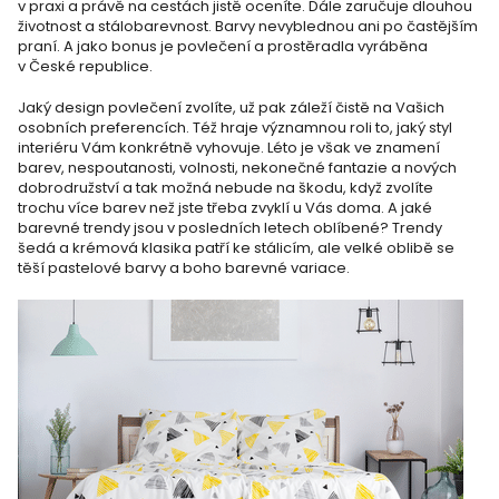
v praxi a právě na cestách jistě oceníte. Dále zaručuje dlouhou
životnost a stálobarevnost. Barvy nevyblednou ani po častějším
praní. A jako bonus je povlečení a prostěradla vyráběna
v České republice.
Jaký design povlečení zvolíte, už pak záleží čistě na Vašich
osobních preferencích. Též hraje významnou roli to, jaký styl
interiéru Vám konkrétně vyhovuje. Léto je však ve znamení
barev, nespoutanosti, volnosti, nekonečné fantazie a nových
dobrodružství a tak možná nebude na škodu, když zvolíte
trochu více barev než jste třeba zvyklí u Vás doma. A jaké
barevné trendy jsou v posledních letech oblíbené? Trendy
šedá a krémová klasika patří ke stálicím, ale velké oblibě se
těší pastelové barvy a boho barevné variace.