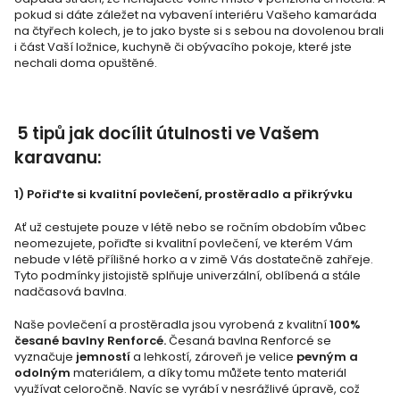
pokud si dáte záležet na vybavení interiéru Vašeho kamaráda
na čtyřech kolech, je to jako byste si s sebou na dovolenou brali
i část Vaší ložnice, kuchyně či obývacího pokoje, které jste
nechali doma opuštěné.
5 tipů jak docílit útulnosti ve Vašem
karavanu:
1) Pořiďte si kvalitní povlečení, prostěradlo a přikrývku
Ať už cestujete pouze v létě nebo se ročním obdobím vůbec
neomezujete, pořiďte si kvalitní povlečení, ve kterém Vám
nebude v létě přílišné horko a v zimě Vás dostatečně zahřeje.
Tyto podmínky jistojistě splňuje univerzální, oblíbená a stále
nadčasová bavlna.
Naše povlečení a prostěradla jsou vyrobená z kvalitní
100%
česané bavlny
Renforcé.
Česaná bavlna Renforcé se
vyznačuje
jemností
a lehkostí, zároveň je velice
pevným a
odolným
materiálem, a díky tomu můžete tento materiál
využívat celoročně. Navíc se vyrábí v nesrážlivé úpravě, což