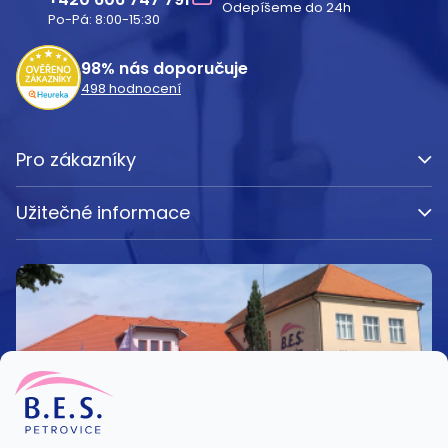
Odepíšeme do 24h
t
Po-Pá: 8:00-15:30
í
98%
nás doporučuje
498
hodnocení
Pro zákazníky
Užitečné informace