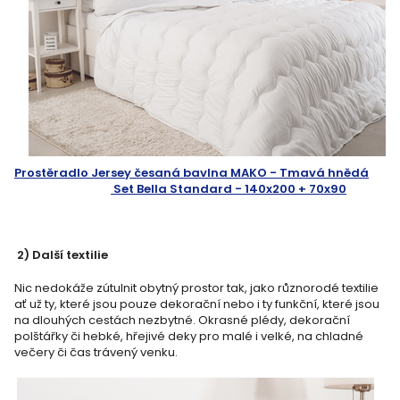
Prostěradlo Jersey česaná bavlna MAKO - Tmavá hnědá
Set Bella Standard - 140x200 + 70x90
2) Další textilie
Nic nedokáže zútulnit obytný prostor tak, jako různorodé textilie
ať už ty, které jsou pouze dekorační nebo i ty funkční, které jsou
na dlouhých cestách nezbytné. Okrasné plédy, dekorační
polštářky či hebké, hřejivé deky pro malé i velké, na chladné
večery či čas trávený venku.