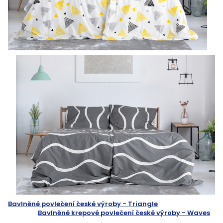
Bavlněné povlečení české výroby - Triangle
Bavlněné krepové povlečení české výroby - Waves