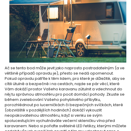
Ač se tento bod může jevit jako naprosto postradatelným (a ve
většině případů opravdu je), přesto se nedá opomenout.
Pokud opravdu patříte k těm lidem, pro které je důležité, aby se
cítili útulně a bezpečně i na cestách, najde se pár věcí, které
Vám dokáží prostor Vašeho karavanu zútulnit a vdechnout do
něj tu správnou atmosféru pro pocit domácí pohody. Zkuste se
během zvelebování Vašeho pohyblivého příbytku,
porozhlédnout po lucerničkách či bezpečných svíčkách, které
(obzvláště v pozdějších hodinách) dokáží vykouzlit
neopakovatelnou atmosféru, když si venku se svým
spolucestujícím vychutnáváte večerní skleničku vína před
karavanem. Nebo si pořiďte světelné LED řetězy, kterými můžete