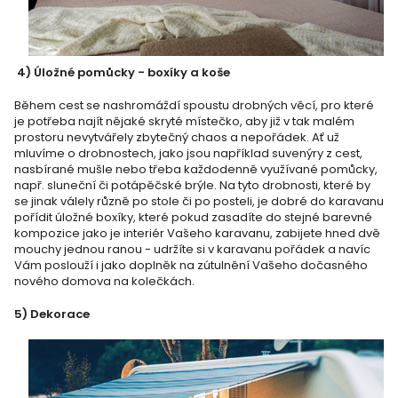
4) Úložné pomůcky - boxíky a koše
Během cest se nashromáždí spoustu drobných věcí, pro které
je potřeba najít nějaké skryté místečko, aby již v tak malém
prostoru nevytvářely zbytečný chaos a nepořádek. Ať už
mluvíme o drobnostech, jako jsou například suvenýry z cest,
nasbírané mušle nebo třeba každodenně využívané pomůcky,
např. sluneční či potápěčské brýle. Na tyto drobnosti, které by
se jinak válely různě po stole či po posteli, je dobré do karavanu
pořídit úložné boxíky, které pokud zasadíte do stejné barevné
kompozice jako je interiér Vašeho karavanu, zabijete hned dvě
mouchy jednou ranou - udržíte si v karavanu pořádek a navíc
Vám poslouží i jako doplněk na zútulnění Vašeho dočasného
nového domova na kolečkách.
5) Dekorace