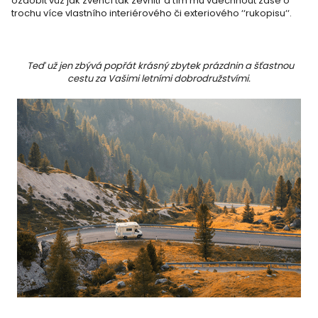
ozdobit vůz jak zvenčí tak zevnitř a tím mu vdechnout zase o
trochu více vlastního interiérového či exteriového ‘‘rukopisu‘‘.
Teď už jen zbývá popřát krásný zbytek prázdnin a šťastnou
cestu za Vašimi letními dobrodružstvími.