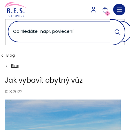
Přejít
na
NÁKUPNÍ
obsah
0
KOŠÍK
Blog
Blog
Jak vybavit obytný vůz
10.8.2022