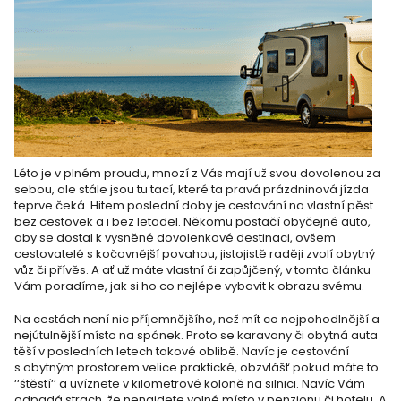
Léto je v plném proudu, mnozí z Vás mají už svou dovolenou za
sebou, ale stále jsou tu tací, které ta pravá prázdninová jízda
teprve čeká. Hitem poslední doby je cestování na vlastní pěst
bez cestovek a i bez letadel. Někomu postačí obyčejné auto,
aby se dostal k vysněné dovolenkové destinaci, ovšem
cestovatelé s kočovnější povahou, jistojistě raději zvolí obytný
vůz či přívěs. A ať už máte vlastní či zapůjčený, v tomto článku
Vám poradíme, jak si ho co nejlépe vybavit k obrazu svému.
Na cestách není nic příjemnějšího, než mít co nejpohodlnější a
nejútulnější místo na spánek. Proto se karavany či obytná auta
těší v posledních letech takové oblibě. Navíc je cestování
s obytným prostorem velice praktické, obzvlášť pokud máte to
‘‘štěstí‘‘ a uvíznete v kilometrové koloně na silnici. Navíc Vám
odpadá strach, že nenajdete volné místo v penzionu či hotelu. A