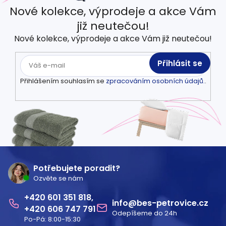
Nové kolekce, výprodeje a akce Vám
již neutečou!
Nové kolekce, výprodeje a akce Vám již neutečou!
Přihlásit se
Přihlášením souhlasím se
zpracováním osobních údajů.
.
Z
á
Potřebujete poradit?
Ozvěte se nám
p
601 351 818
a
info
@
bes-petrovice.cz
606 747 791
Odepíšeme do 24h
t
Po-Pá: 8:00-15:30