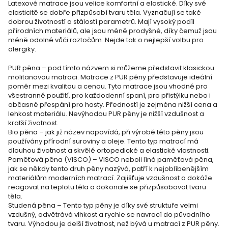
Latexové matrace jsou velice komfortní a elastické. Díky své
elasticitě se dobře přizpůsobí tvaru těla. Vyznačují se také
dobrou životností a stálostí parametrů. Mají vysoký podíl
přírodních materiálů, ale jsou méně prodyšné, díky čemuž jsou
méně odolné vůči roztočům. Nejde tak o nejlepší volbu pro
alergiky.
PUR pěna – pod tímto názvem si můžeme představit klasickou
molitanovou matraci. Matrace z PUR pěny představuje ideální
poměr mezi kvalitou a cenou. Tyto matrace jsou vhodné pro
všestranné použití, pro každodenní spaní, pro přistýlku nebo i
občasné přespání pro hosty. Předností je zejména nižší cena a
lehkost materiálu. Nevýhodou PUR pěny je nižší vzdušnost a
kratší životnost.
Bio pěna – jak již název napovídá, při výrobě této pěny jsou
používány přírodní suroviny a oleje. Tento typ matrací má
dlouhou životnost a skvělé ortopedické a elastické vlastnosti.
Paměťová pěna (VISCO) – VISCO neboli líná paměťová pěna,
jak se někdy tento druh pěny nazývá, patří k nejoblíbenějším
materiálům moderních matrací. Zajišťuje vzdušnost a dokáže
reagovat na teplotu těla a dokonale se přizpůsobovat tvaru
těla.
Studená pěna – Tento typ pěny je díky své struktuře velmi
vzdušný, odvětrává vlhkost a rychle se navrací do původního
tvaru. Výhodou je delší životnost, než bývá u matrací z PUR pěny.