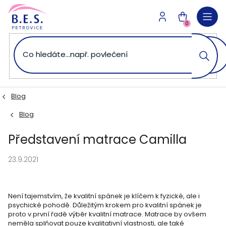
Přejít
na
NÁKUPNÍ
obsah
0
KOŠÍK
Blog
Blog
Představení matrace Camilla
23.9.2021
Není tajemstvím, že kvalitní spánek je klíčem k fyzické, ale i
psychické pohodě. Důležitým krokem pro kvalitní spánek je
proto v první řadě výběr kvalitní matrace. Matrace by ovšem
neměla splňovat pouze kvalitativní vlastnosti, ale také