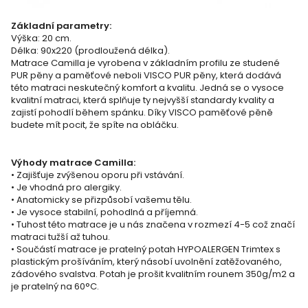
Základní parametry:
Výška: 20 cm.
Délka: 90x220 (prodloužená délka).
Matrace Camilla je vyrobena v základním profilu ze studené
PUR pěny a paměťové neboli VISCO PUR pěny, která dodává
této matraci neskutečný komfort a kvalitu. Jedná se o vysoce
kvalitní matraci, která splňuje ty nejvyšší standardy kvality a
zajistí pohodlí během spánku. Díky VISCO paměťové pěně
budete mít pocit, že spíte na obláčku.
Výhody matrace Camilla:
• Zajišťuje zvýšenou oporu při vstávání.
• Je vhodná pro alergiky.
• Anatomicky se přizpůsobí vašemu tělu.
• Je vysoce stabilní, pohodlná a příjemná.
• Tuhost této matrace je u nás značena v rozmezí 4-5 což značí
matraci tužší až tuhou.
• Součástí matrace je pratelný potah HYPOALERGEN Trimtex s
plastickým prošíváním, který násobí uvolnění zatěžovaného,
zádového svalstva. Potah je prošit kvalitním rounem 350g/m2 a
je pratelný na 60°C.