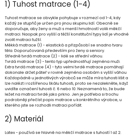
1) Tuhost matrace (1-4)
Tuhost matrace se obvykle pohybuje v rozmezí od 1-4, kdy
každý ze stupňů je určen pro jinou skupinu lidí. Obecně se
doporučuje, aby ženy a muži s menší hmotností volili měkčí
matraci. Naopak pro vyšší a těžší konstituční typy lidí je vhodné
zvolit matraci tužší.
Měkká matrace (1) - elastická a přizpůsobí se snadno tvaru
těla. Doporučovaná především pro ženy a seniory.
Středně tvrdá matrace (2) - lidé se střední váhou.
Tvrdá matrace (3) - tento typ upřednostňují zejména muži.
Extra tvrdá matrace (4) - tyto velmi tvrdé matrace pomáhají
dokonale držet páteř v rovině zejména osobám s vyšší váhou
Každopádně u jednotlivých výrobců se může míra tuhosti lišit a
lze nalézt i rozšířenou škálu tuhosti, proto se nezalekněte, když
uvidíte označení tuhosti č. 6 nebo 10. Neznamená to, že bude
ležet na matraci tvrdé jako prkno. Jen je potřeba si trochu
podrobněji přečíst popis matrace u konkrétního výrobce, u
kterého jste se rozhodli matraci pořídit.
2) Materiál
Latex - používá se hlavně na měkčí matrace s tuhostí 1 až 2.