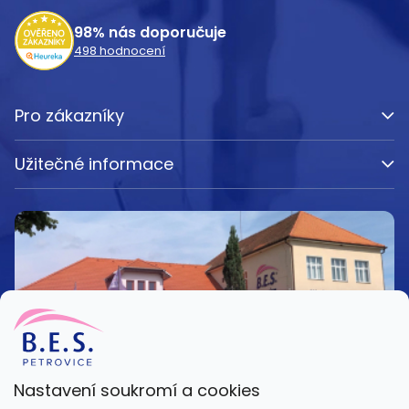
í
98%
nás doporučuje
498
hodnocení
Pro zákazníky
Užitečné informace
Nastavení soukromí a cookies
Kamenná prodejna