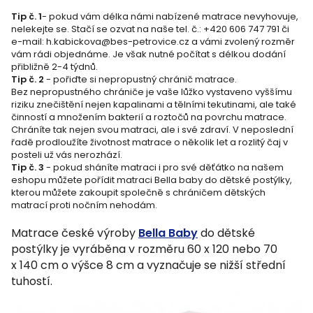
Tip č. 1
- pokud vám délka námi nabízené matrace nevyhovuje,
nelekejte se. Stačí se ozvat na naše tel. č.: +420 606 747 791 či
e-mail: h.kabickova@bes-petrovice.cz a vámi zvolený rozměr
vám rádi objednáme. Je však nutné počítat s délkou dodání
přibližně 2-4 týdnů.
Tip č. 2
- pořiďte si nepropustný chránič matrace.
Bez nepropustného chrániče je vaše lůžko vystaveno vyššímu
riziku znečištění nejen kapalinami a tělními tekutinami, ale také
činností a množením bakterií a roztočů na povrchu matrace.
Chráníte tak nejen svou matraci, ale i své zdraví. V neposlední
řadě prodloužíte životnost matrace o několik let a rozlitý čaj v
posteli už vás nerozhází.
Tip č. 3
- pokud sháníte matraci i pro své děťátko na našem
eshopu můžete pořídit matraci Bella baby do dětské postýlky,
kterou můžete zakoupit společně s chráničem dětských
matrací proti nočním nehodám.
Matrace české výroby
Bella Baby
do dětské
postýlky je vyráběna v rozměru 60 x 120 nebo 70
x 140 cm o výšce 8 cm a vyznačuje se nižší střední
tuhostí.