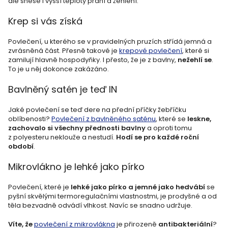
ale snese i vyšší teploty praní a žehlení.
Krep si vás získá
Povlečení, u kterého se v pravidelných pruzích střídá jemná a
zvrásněná část. Přesně takové je
krepové povlečení
, které si
zamilují hlavně hospodyňky. I přesto, že je z bavlny,
nežehlí se
.
To je u něj dokonce zakázáno.
Bavlněný satén je teď IN
Jaké povlečení se teď dere na přední příčky žebříčku
oblíbenosti?
Povlečení z bavlněného saténu
, které se
leskne,
zachovalo si všechny přednosti bavlny
a oproti tomu
z polyesteru neklouže a nestudí.
Hodí se pro každé roční
období
.
Mikrovlákno je lehké jako pírko
Povlečení, které je
lehké jako pírko a jemné jako hedvábí
se
pyšní skvělými termoregulačními vlastnostmi, je prodyšné a od
těla bezvadně odvádí vlhkost. Navíc se snadno udržuje.
Víte, že
povlečení z mikrovlákna
je přirozeně
antibakteriální
?