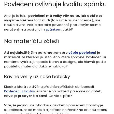
Povlečení ovlivňuje kvalitu spánku
Ano, je to tak. I
povlečení má velký vliv na to, jak dobře se
vyspíme
. Některé totiž studí (to v zimě asi nechceme), jiné
klouže a vrže. Pak je ale také povlečení, pod kterým spíme
nerušeným a posilujícím
spánkem
. Jaké?
Na materiálu záleží
Asi nejdůležitějším parametrem pro
výběr povlečení
je
materiál
, ze kterého je ušito. Ano, čtete správně. Povlečení si
nemáme vybírat jen podle barev a designu, ale hlavně podle
použitého materiálu. Jaká je nabídka?
Bavlně věřily už naše babičky
Klasika, která se drží na předních příčkách oblíbenosti.
Povlečení z bavlny
je krásné na pohled, příjemné na dotek,
navíc je
prodyšné a savé
. Co víc si přát?
Víte, že
jedinou nevýhodou klasického povlečení z bavlny je
skutečnost, že se mačká a je třeba ho žehlit? Na druhou stranu