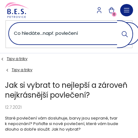
Přejít
na
NÁKUPNÍ
obsah
0
KOŠÍK
Tipy a triky
Tipy a triky
Jak si vybrat to nejlepší a zároveň
nejkrásnější povlečení?
12.7.2021
Staré povlečení vám dosluhuje, barvy jsou seprané, tvar
k nepoznání? Pořiďte si nové povlečení, které vám bude
dlouho a dobře sloužit. Jak ho vybrat?