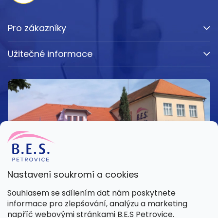
Pro zákazníky
Užitečné informace
Nastavení soukromí a cookies
Kamenná prodejna
Souhlasem se sdílením dat nám poskytnete
Pondělí – Pátek 8:00 – 15:30
informace pro zlepšování, analýzu a marketing
Petrovice 42, 262 55 Petrovice
napříč webovými stránkami B.E.S Petrovice.
Více informací