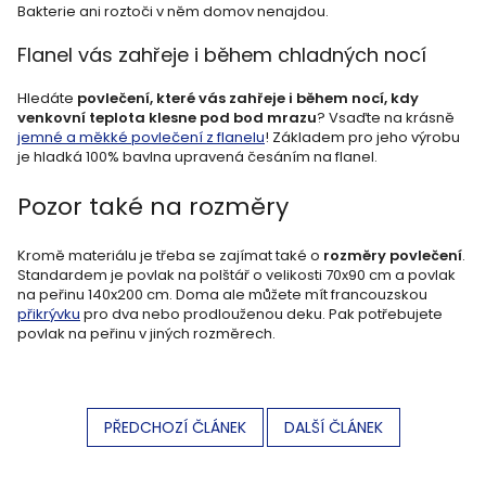
Bakterie ani roztoči v něm domov nenajdou.
Flanel vás zahřeje i během chladných nocí
Hledáte
povlečení, které vás zahřeje i během nocí, kdy
venkovní teplota klesne pod bod mrazu
? Vsaďte na krásně
jemné a měkké povlečení z flanelu
! Základem pro jeho výrobu
je hladká 100% bavlna upravená česáním na flanel.
Pozor také na rozměry
Kromě materiálu je třeba se zajímat také o
rozměry povlečení
.
Standardem je povlak na polštář o velikosti 70x90 cm a povlak
na peřinu 140x200 cm. Doma ale můžete mít francouzskou
přikrývku
pro dva nebo prodlouženou deku. Pak potřebujete
povlak na peřinu v jiných rozměrech.
PŘEDCHOZÍ ČLÁNEK
DALŠÍ ČLÁNEK