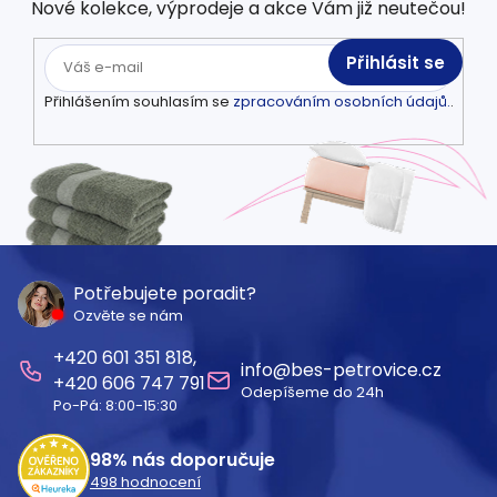
Nové kolekce, výprodeje a akce Vám již neutečou!
Přihlásit se
Přihlášením souhlasím se
zpracováním osobních údajů.
.
Z
á
Potřebujete poradit?
Ozvěte se nám
p
601 351 818
a
info
@
bes-petrovice.cz
606 747 791
Odepíšeme do 24h
t
Po-Pá: 8:00-15:30
í
98%
nás doporučuje
498
hodnocení